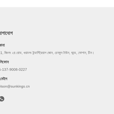
যোগাযোগ
কানা
 1, জিংলং ২য় রোড, গুয়াংলং ইন্ডাস্ট্রিয়াল জোন, চেনকুন টাউন, শুন্ডে, ফোশান, চীন।
েলিফোন
6-137-9008-0227
-মেইল
elson@sunkings.cn