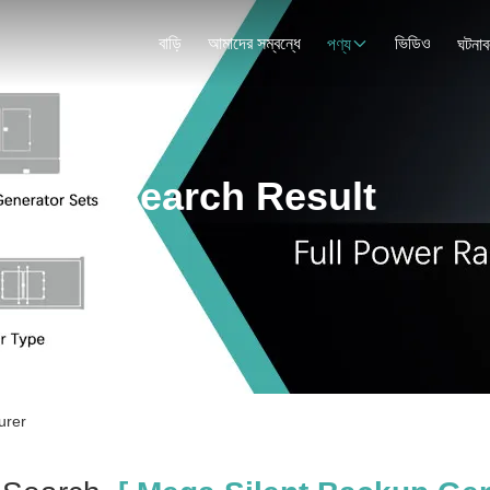
বাড়ি
আমাদের সম্বন্ধে
ভিডিও
পণ্য
ঘটনাব
Search Result
urer