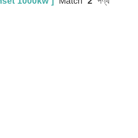
set 1000kw ]
Match
2
পণ্য