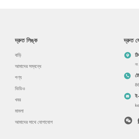
দ্রুত লিঙ্ক
দ্রুত 
বাড়ি
ঠি
নং
আমাদের সম্বন্ধে
ট
পণ্য
8
ভিডিও
ই
খবর
k
মামলা
আমাদের সাথে যোগাযোগ