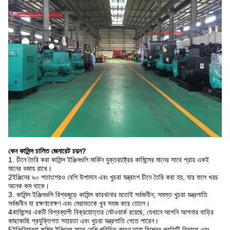
কেন কামিন্স চালিত জেনারেট চয়ন?
1. চীনে তৈরি করা কামিন্স ইঞ্জিনগুলি মার্কিন যুক্তরাষ্ট্রের কামিন্সের মানের সাথে প্রায় একই
মানের বজায় রাখে।
2ইঞ্জিনের ৯০ শতাংশেরও বেশি উপাদান এবং খুচরা যন্ত্রাংশ চীনে তৈরি করা হয়, যার ফলে খরচ
অনেক কম থাকে।
3. কামিন্স ইঞ্জিনগুলি বিশ্বজুড়ে কামিন্স কারখানার মতোই সর্বজনীন; সমস্ত খুচরা যন্ত্রপাতি
সর্বজনীন যা রক্ষণাবেক্ষণ এবং মেরামতকে খুব সহজ করে তোলে।
4কামিন্সের একটি বিশ্বব্যাপী বিক্রয়োত্তর নেটওয়ার্ক রয়েছে, যেখানে আপনি আপনার বাড়ির
কাছাকাছি প্রযুক্তিগত সহায়তা এবং খুচরা যন্ত্রপাতি পেতে পারেন।
5ইঞ্জিনিয়াররা কমিন্স ইঞ্জিনের সাথে বেশি পরিচিত কারণ তারা বিশ্বের প্রতিটি বিভাগে এবং