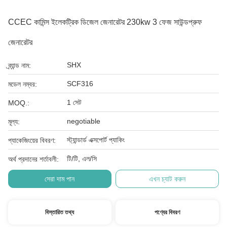
CCEC কামিন্স ইলেকট্রিক ডিজেল জেনারেটর 230kw 3 ফেজ সাউন্ডপ্রুফ
জেনারেটর
SHX
ব্র্যান্ড নাম:
SCF316
মডেল নম্বর:
1 সেট
MOQ.:
negotiable
মূল্য:
স্ট্যান্ডার্ড এক্সপোর্ট প্যাকিং
প্যাকেজিংয়ের বিবরণ:
টি/টি, এল/সি
অর্থ প্রদানের শর্তাবলী:
সেরা দাম পান
এখন চ্যাট করুন
বিস্তারিত তথ্য
পণ্যের বিবরণ