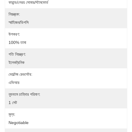
ফারান্ড/লেরয় সোমার/স্টামফোর্ড
নিয়ন্ত্রক:
স্মার্টজেন/ডিপসি
উপকরণ:
100% তামা
গতি নিয়ন্ত্রণ:
ইলেকট্রনিক
ভোল্টেজ রেগুলেটর:
এভিআর
ন্যূনতম চাহিদার পরিমাণ:
1 সেট
মূল্য:
Negotiable