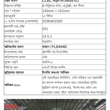
ইঞ্জিন মডেল
CCEC কামিন্স NTA855-G1
ইঞ্জিনের বৈশিষ্ট্য
6-সিলিন্ডার লাইন, 4-ট্র্যাক্ট, জল শীতল
বোর * স্ট্রোক
140mm × 152mm
স্থানচ্যুতি
১৪ লিটার
১২ ঘণ্টার পাওয়ার (কেডব্লিউ)
253KW/1500
জ্বালানী খরচ (জি/
201
কেডব্লিউ.এইচ)
কম্প্রেশন অনুপাত
14.5:1
গভর্নরের ধরন
বৈদ্যুতিন
আল্টারনেটর মডেল
ফারান / FLD444D
উত্তেজনার মোড
ব্রাশহীন স্ব-উত্তেজিত
আইসোলেশন ক্লাস
এইচ
সুরক্ষা শ্রেণি
আইপি২৩
নির্মাণের ধরন
এসএই ডিস্ক-কপলিং
কন্ট্রোলার প্যানেল
ডিপসি/ কমএপ/ স্মার্টজেন
এটি স্বয়ংক্রিয় স্টার্ট/স্টপ, ডেটা পরিমাপ এবং অ্যালার্মিং
সহ ফাংশন সম্পাদন করতে পারে।স্বয়ংক্রিয় সুইচিং
স্মার্টজেন ৬১১০
কন্ট্রোল ফাংশন (এএমএফ), বিশেষ করে মেইন এবং
জেনারেটর দ্বারা গঠিত অটোমেশন সিস্টেমের জন্য উপযুক্ত