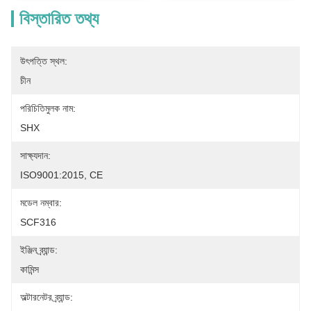
বিস্তারিত তথ্য
উৎপত্তি স্থল:
চীন
পরিচিতিমুলক নাম:
SHX
সাক্ষ্যদান:
ISO9001:2015, CE
মডেল নম্বার:
SCF316
ইঞ্জিন ব্র্যান্ড:
কামিন্স
অল্টারনেটর ব্র্যান্ড: