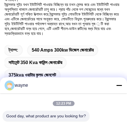
ট্রান্সফার সুইচ যখন ইউটিলিটি পাওয়ার বিচ্ছিন্ন হয় তখন সেন্সর করে এবং ইউটিলিটি পাওয়ার
অনুপস্থিত থাকলে জেনারেটরটি চালু করে। প্রায় পাঁচ থেকে দশ সেকেন্ডের মধ্যে যখন
জেনারেটরটি পূর্ণ শক্তি উত্পাদন করে,ট্রান্সফার সুইচ লোডটিকে ইউটিলিটি থেকে বিচ্ছিন্ন করে
এবং এটিকে জেনারেটরের সাথে সংযুক্ত করে, লোডটিতে বিদ্যুৎ পুনরুদ্ধার করে। ট্রান্সফার
সুইচ ইউটিলিটি পাওয়ার পর্যবেক্ষণ অব্যাহত রাখে,আর যখন তা পুনরায় সৃষ ্ টি করা
হবে,জেনারেটরটি বন্ধ হয়ে গেলে, এটি একটি শীতল-ডাউন রুটিনের মধ্য দিয়ে যায় এবং
স্বয়ংক্রিয়ভাবে বন্ধ হয়ে যায়।
ট্যাগ্স:
540 Amps 300kw ডিজেল জেনারেটর
সাইলেন্ট 350 Kva কামিন্স জেনারেটর
375kva ওয়াটার কুলড জেনসেট
wayne
12:23 PM
দ্রুত যোগাযোগ
Good day, what product are you looking for?
ঠিকানা