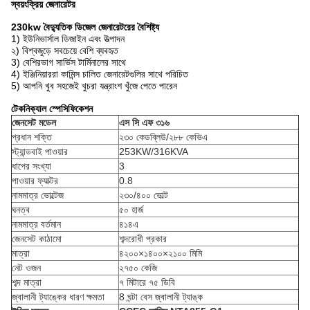
স্বয়ংক্রিয় জেনারেটর
230kw বৈদ্যুতিক ডিজেল জেনারেটরের বৈশিষ্ট্য
1) ইউনিভার্সাল ডিজাইন এবং উত্পাদন
২) বিশ্বজুড়ে সবচেয়ে বেশি ব্যবহৃত
3) বেশিরভাগ সার্ভিস টার্মিনালের সাথে
4) ইঞ্জিনিয়াররা কামিন্স চালিত জেনারেটগুলির সাথে পরিচিত
5) আপনি খুব সহজেই খুচরা যন্ত্রাংশ খুঁজে পেতে পারেন
টেকনিক্যাল স্পেসিফিকেশন
জেনসেট মডেল
এস সি এফ ৩১৬
প্রধান শক্তি
২৩০ কেডব্লিউ/২৮৮ কেভিএ
স্ট্যান্ডবাই পাওয়ার
253KW/316KVA
ধাপের সংখ্যা
3
পাওয়ার ফ্যাক্টর
0.8
নামমাত্র ভোল্টেজ
২৩০/৪০০ ভোল্ট
ঘনত্ব
৫০ হার্জ
নামমাত্র বর্তমান
৪১৪এ
জেনসেট কাঠামো
শব্দরোধী প্রকার
মাত্রা
৪২০০×১৪০০×২১০০ মিমি
নেট ওজন
২৭৫০ কেজি
শব্দ মাত্রা
৭ মিটারে ৭৫ ডিবি
জ্বালানী ট্যাঙ্কের ধারণ ক্ষমতা
8 ঘন্টা বেস জ্বালানী ট্যাঙ্ক