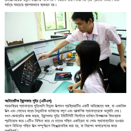
সর্বত্র সবচেয়ে ব্যাপকভাবে ব্যবহৃত হয়।
অটোমেটিক ট্রান্সফার সুইচ (এটিএস)
স্বয়ংক্রিয় স্থানান্তর সুইচগুলি বিদ্যুৎ উত্পাদন প্রক্রিয়াটির একটি অবিচ্ছেদ্য অঙ্গ, যা একাধিক
উত্স এবং লোডের মধ্যে বৈদ্যুতিক বর্তমানের মসৃণ এবং তাত্ক্ষণিক স্থানান্তরকে অনুমতি দেয়।
যখন জেনারেটর কাজ করছে, ট্রান্সফার সুইচ ইউটিলিটি সিস্টেমে বর্তমান বিপজ্জনক ফিডব্যাক
প্রতিরোধ করে।এটিও নিশ্চিত করে যে তাদের শক্তি একত্রিত বা লোড স্থানান্তরিত হওয়ার
আগে বিভিন্ন শক্তি উত্স সম্পূর্ণরূপে সিঙ্ক্রোনাইজ করা হয়, যা নিরাপদ অপারেশনের জন্য
অপরিহার্য।