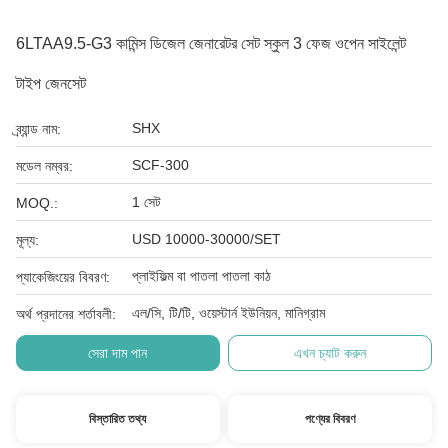
6LTAA9.5-G3 কামিন্স ডিজেল জেনারেটর সেট স্কুল 3 ফেজ ওপেন সাইলেন্ট
টাইপ জেনসেট
SHX
ব্র্যান্ড নাম:
SCF-300
মডেল নম্বর:
1 সেট
MOQ.:
USD 10000-30000/SET
মূল্য:
প্লাইফিল্ম বা পাতলা পাতলা কাঠ
প্যাকেজিংয়ের বিবরণ:
এল/সি, টি/টি, ওয়েস্টার্ন ইউনিয়ন, মানিগ্রাম
অর্থ প্রদানের শর্তাবলী:
সেরা দাম পান
এখন চ্যাট করুন
বিস্তারিত তথ্য
পণ্যের বিবরণ