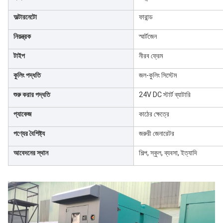
অল্টারনেটো
ফারান্ড
নিয়ন্ত্রক
স্মার্টজেন
টাইপ
নীরব ফ্রেম
কুলিং পদ্ধতি
জল-কুলিং সিস্টেম
শুরু করার পদ্ধতি
24V DC স্টার্ট ব্যাটারি
প্যাকেজ
কাঠের ক্ষেত্রে
পণ্যের বৈশিষ্ট্য
জরুরী জেনারেটর
আবেদনের স্থান
শিল্প, স্কুল, ব্যবসা, ইত্যাদি