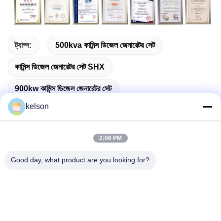
ট্যাগ্স:
500kva কামিন্স ডিজেল জেনারেটর সেট
কামিন্স ডিজেল জেনারেটর সেট SHX
900kw কামিন্স ডিজেল জেনারেটর সেট
kelson
2:06 PM
দ্রুত যোগাযোগ
Good day, what product are you looking for?
ঠিকানা
নং 1, জিংলং ২য় রোড, গুয়াংলং ইন্ডাস্ট্রিয়াল জোন, চেনকুন টাউন, শুন্ডে, ফোশান, চীন।
টেলিফোন
86-137-9008-0227