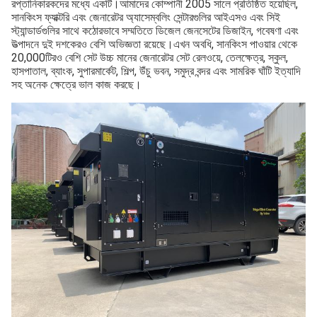
রপ্তানিকারকদের মধ্যে একটি।আমাদের কোম্পানী 2005 সালে প্রতিষ্ঠিত হয়েছিল, 
সানকিংস ফ্যাক্টরি এবং জেনারেটর অ্যাসেম্বলিং সেন্টারগুলির আইএসও এবং সিই 
স্ট্যান্ডার্ডগুলির সাথে কঠোরভাবে সম্মতিতে ডিজেল জেনসেটের ডিজাইন, গবেষণা এবং 
উত্পাদনে দুই দশকেরও বেশি অভিজ্ঞতা রয়েছে।এখন অবধি, সানকিংস পাওয়ার থেকে 
20,000টিরও বেশি সেট উচ্চ মানের জেনারেটর সেট রেলওয়ে, তেলক্ষেত্র, স্কুল, 
হাসপাতাল, ব্যাংক, সুপারমার্কেট, শিল্প, উঁচু ভবন, সমুদ্র বন্দর এবং সামরিক ঘাঁটি ইত্যাদি 
সহ অনেক ক্ষেত্রে ভাল কাজ করছে।