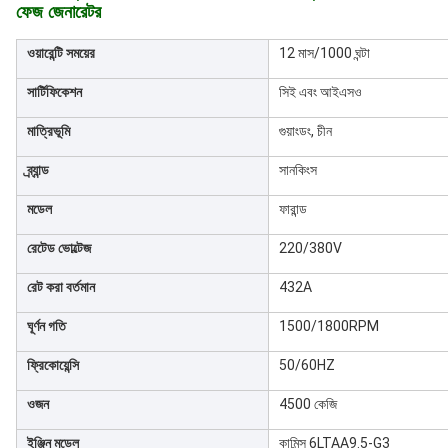
ফেজ জেনারেটর
ওয়ারেন্টি সময়ের
12 মাস/1000 ঘন্টা
সার্টিফিকেশন
সিই এবং আইএসও
মাত্রিভূমি
গুয়াংডং, চীন
ব্র্যান্ড
সানকিংস
মডেল
ফারান্ড
রেটেড ভোল্টেজ
220/380V
রেট করা বর্তমান
432A
ঘূর্ণন গতি
1500/1800RPM
ফ্রিকোয়েন্সি
50/60HZ
ওজন
4500 কেজি
ইঞ্জিন মডেল
কামিন্স 6LTAA9.5-G3