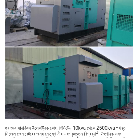
গুয়াংডং সানকিংস ইলেকট্রিক কোং, লিমিটেড 10kva থেকে 2500kva পর্যন্ত 
ডিজেল জেনারেটরের জন্য নেতৃস্থানীয় এবং বৃহত্তম বিশ্বব্যাপী উৎপাদক এবং 