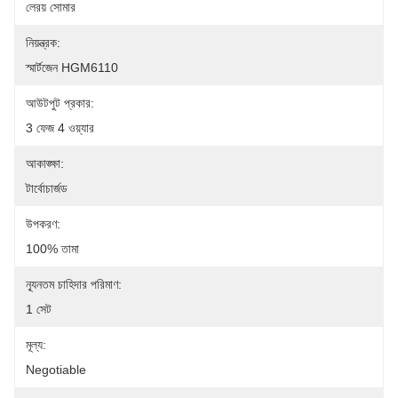
লেরয় সোমার
নিয়ন্ত্রক:
স্মার্টজেন HGM6110
আউটপুট প্রকার:
3 ফেজ 4 ওয়্যার
আকাঙ্ক্ষা:
টার্বোচার্জড
উপকরণ:
100% তামা
ন্যূনতম চাহিদার পরিমাণ:
1 সেট
মূল্য:
Negotiable