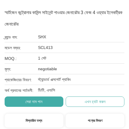
স্মার্টজেন কন্ট্রোলার কামিন্স সাইলেন্ট পাওয়ার জেনারেটর 3 ফেজ 4 ওয়্যার ইলেকট্রিক
জেনারেটর
SHX
ব্র্যান্ড নাম:
SCL413
মডেল নম্বর:
1 সেট
MOQ.:
negotiable
মূল্য:
স্ট্যান্ডার্ড এক্সপোর্ট প্যাকিং
প্যাকেজিংয়ের বিবরণ:
টি/টি, এল/সি
অর্থ প্রদানের শর্তাবলী:
সেরা দাম পান
এখন চ্যাট করুন
বিস্তারিত তথ্য
পণ্যের বিবরণ