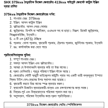
SHX 375kva বৈদ্যুতিক ডিজেল জেনারেটর 413kva সাইলেন্ট জেনসেট কামিন্স ইঞ্জিন
দ্বারা চালিত
375kva বৈদ্যুতিক ডিজেল জেনারেটরের বর্ণনা:
1. পাওয়ার রেঞ্জ: 375kva
2. ইঞ্জিন: আসল কামিন্স ইঞ্জিন
3. অল্টারনেটর: আসল লেরয় সোমার
4. কন্ট্রোলার: ডিপসি বা স্মার্টজেন, এএমএফ সহ বা ছাড়া। বিকল্প: রিমোট কন্ট্রোলার,
সিঙ্ক্রোনাইজিং, ইত্যাদি।
5. এ টি এস (ATS) ঐচ্ছিক
6. প্রকার: খোলা প্রকার, শব্দরোধী প্রকার, ট্রেলার প্রকার, কন্টেইনার প্রকার, ইত্যাদি
7. রঙ: কাস্টমাইজ করা যেতে পারে
প্রতিযোগিতামূলক সুবিধা:
1. সম্পূর্ণ পাওয়ার রেঞ্জ।
2. সমস্ত আসল ইঞ্জিন এবং অল্টারনেটর।
3. আমরা যে উপাদানগুলি ব্যবহার করি তা উচ্চ মানের।
4. দ্রুত ডেলিভারি। প্রচুর পরিমাণে ইঞ্জিন স্টকে আছে।
5. জেনারেটর সেটটি অ্যান্টি ভাইব্রেশন মাউন্টিং প্যাড সহ একটি ভারী শুল্কযুক্ত ইস্পাত
স্কিড টাইপ বেস-ফ্রেমের উপর স্থাপন করা হয়েছে।
6. শব্দরোধী করতে উচ্চ মানের স্পঞ্জ ব্যবহার করুন।
7. ক্যানোপি ডিজাইন ব্যবহারকারী-বান্ধব এবং রক্ষণাবেক্ষণের জন্য সহজ।
8. বিক্রয়-পূর্ব এবং বিক্রয়োত্তর পরিষেবা প্রদান করা হয়।
9. অনুসন্ধান, পরিষেবা ইত্যাদির জন্য দ্রুত প্রতিক্রিয়া।
375kva ডিজেল জেনারেটর সেটের স্পেসিফিকেশন