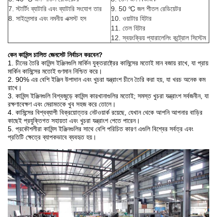
7. স্টার্টিং ব্যাটারি এবং ব্যাটারি সংযোগ তার
9. 50 ℃ জল শীতল রেডিয়েটর
8. সাইলেন্সার এবং নমনীয় এক্সস্ট হস
10. ওয়াটার হিটার
11. তেল হিটার
12. স্বয়ংক্রিয় প্যারালেলিং কন্ট্রোল সিস্টেম
কেন কামিন্স চালিত জেনসেট নির্বাচন করবেন?
1. চীনের তৈরি কামিন্স ইঞ্জিনগুলি মার্কিন যুক্তরাষ্ট্রের কামিন্সের মতোই মান বজায় রাখে, যা প্রায়
মার্কিন কামিন্সের মতোই গুণমান নিশ্চিত করে।
2. 90% এর বেশি ইঞ্জিন উপাদান এবং খুচরা যন্ত্রাংশ চীনে তৈরি করা হয়, যা খরচ অনেক কম
রাখে।
3. কামিন্স ইঞ্জিনগুলি বিশ্বজুড়ে কামিন্স কারখানাগুলির মতোই; সমস্ত খুচরা যন্ত্রাংশ সর্বজনীন, যা
রক্ষণাবেক্ষণ এবং মেরামতকে খুব সহজ করে তোলে।
4. কামিন্সের বিশ্বব্যাপী বিক্রয়োত্তর নেটওয়ার্ক রয়েছে, যেখান থেকে আপনি আপনার বাড়ির
কাছেই প্রযুক্তিগত সহায়তা এবং খুচরা যন্ত্রাংশ পেতে পারেন।
5. প্রকৌশলীরা কামিন্স ইঞ্জিনগুলির সাথে বেশি পরিচিত কারণ এগুলি বিশ্বের সর্বত্র এবং
প্রতিটি ক্ষেত্রে ব্যাপকভাবে ব্যবহৃত হয়।