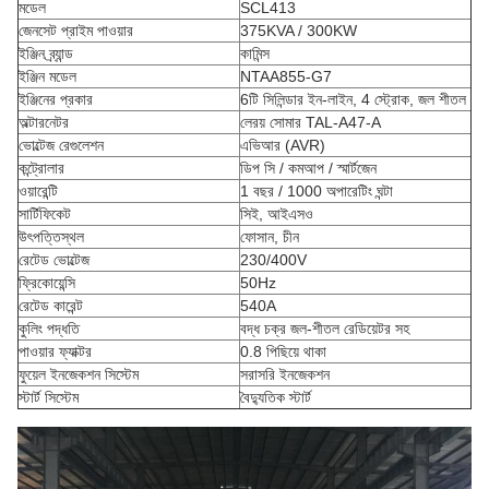
মডেল
SCL413
জেনসেট প্রাইম পাওয়ার
375KVA / 300KW
ইঞ্জিন ব্র্যান্ড
কামিন্স
ইঞ্জিন মডেল
NTAA855-G7
ইঞ্জিনের প্রকার
6টি সিলিন্ডার ইন-লাইন, 4 স্ট্রোক, জল শীতল
অল্টারনেটর
লেরয় সোমার TAL-A47-A
ভোল্টেজ রেগুলেশন
এভিআর (AVR)
কন্ট্রোলার
ডিপ সি / কমআপ / স্মার্টজেন
ওয়ারেন্টি
1 বছর / 1000 অপারেটিং ঘন্টা
সার্টিফিকেট
সিই, আইএসও
উৎপত্তিস্থল
ফোসান, চীন
রেটেড ভোল্টেজ
230/400V
ফ্রিকোয়েন্সি
50Hz
রেটেড কারেন্ট
540A
কুলিং পদ্ধতি
বদ্ধ চক্র জল-শীতল রেডিয়েটর সহ
পাওয়ার ফ্যাক্টর
0.8 পিছিয়ে থাকা
ফুয়েল ইনজেকশন সিস্টেম
সরাসরি ইনজেকশন
স্টার্ট সিস্টেম
বৈদ্যুতিক স্টার্ট