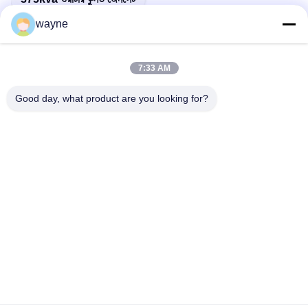
wayne
7:33 AM
দ্রুত যোগাযোগ
Good day, what product are you looking for?
ঠিকানা
নং 1, জিংলং ২য় রোড, গুয়াংলং ইন্ডাস্ট্রিয়াল জোন, চেনকুন টাউন, শুন্ডে, ফোশান, চীন।
টেলিফোন
86-137-9008-0227
ই-মেইল
kelson@sunkings.cn
গোপনীয়তা নীতি
|
সাইট ম্যাপ
| চীন ভালো গুণমান কামিন্স ডিজেল জেনারেটর সেট