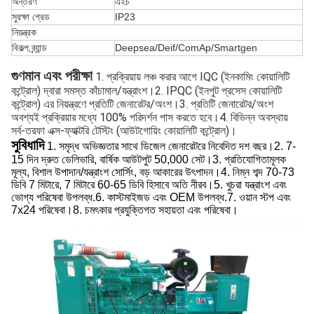
অন্তরণ
এইচ
সুরক্ষা গ্রেড
IP23
নিয়ন্ত্রক
বিকল্প ব্র্যান্ড
Deepsea/Deif/ComAp/Smartgen
গুণমান এবং পরীক্ষা
1. প্রক্রিয়ায় লঞ্চ করার আগে IQC (ইনকামিং কোয়ালিটি 
কন্ট্রোল) দ্বারা সমস্ত কাঁচামাল/যন্ত্রাংশ।2. IPQC (ইনপুট প্রসেস কোয়ালিটি 
কন্ট্রোল) এর নিয়ন্ত্রণে প্রতিটি জেনারেটর/অংশ।3. প্রতিটি জেনারেটর/অংশ 
অবশ্যই প্রক্রিয়ার মধ্যে 100% পরিদর্শন পাস করতে হবে।4. বিভিন্ন অবস্থায় 
সর্ব-তরফা এক্স-ফ্যাক্টরি টেস্টিং (আউটগোয়িং কোয়ালিটি কন্ট্রোল)।
সুবিধাদি
1. সমৃদ্ধ অভিজ্ঞতার সাথে ডিজেল জেনারেটরে নিবেদিত দশ বছর।2. 7-
15 দিন দ্রুত ডেলিভারি, বার্ষিক আউটপুট 50,000 সেট।3. প্রতিযোগিতামূলক
মূল্য, বিশাল উপাদান/যন্ত্রাংশ সোর্সিং, বড় আকারের উৎপাদন।4. নিম্ন শব্দ 70-73
ডিবি 7 মিটারে, 7 মিটারে 60-65 ডিবি হিসাবে অতি নীরব।5. খুচরা যন্ত্রাংশ এবং
ভোগ্য পরিষেবা উপলব্ধ.6. কাস্টমাইজড এবং OEM উপলব্ধ.7. ওয়ান স্টপ এবং
7x24 পরিষেবা।8. চমৎকার প্রযুক্তিগত সহায়তা এবং পরিষেবা।