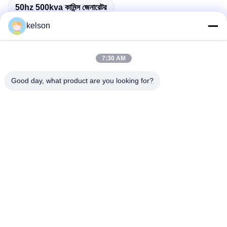
50hz 500kva কামিন্স জেনারেটর
kelson
7:30 AM
দ্রুত যোগাযোগ
Good day, what product are you looking for?
ঠিকানা
নং 1, জিংলং ২য় রোড, গুয়াংলং ইন্ডাস্ট্রিয়াল জোন, চেনকুন টাউন, শুন্ডে, ফোশান, চীন।
টেলিফোন
86-137-9008-0227
ই-মেইল
kelson@sunkings.cn