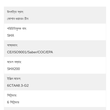
উৎপত্তি স্থল:
ফোশান গুয়াংডং চীন
পরিচিতিমুলক নাম:
SHX
সাক্ষ্যদান:
CE/ISO9001/Saber/COC/EPA
মডেল নম্বার:
SHX200
ইঞ্জিন মডেল:
6CTAA8.3-G2
সিলিন্ডার:
6 সিলিন্ডার