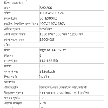
ডিজেল জেনারেটর
মডেল
SHX200
শক্তি
160KW/200KVA
ফ্রিকোয়েন্সি
50HZ/60HZ
ভোল্টেজ, বৈদ্যুতিক একক বিশেষ
400V/440V/480V
ঐচ্ছিক প্রকার
ওপেন টাইপ
খোলা ধরনের আকার
1350 মিমি * 800 মিমি * 1200 মিমি
খোলা ধরনের ওজন
1200KGS
ইঞ্জিন
মডেল
কামিন্স 6CTA8.3-G2
সিলিন্ডার
6
বোর*স্ট্রোক
114*135 মিমি
উত্পাটন
8.3L
জ্বালানি খরচ
212g/kw.h
স্পিড গভর্নর
বৈদ্যুতিক
অল্টারনেটর
ঐচ্ছিক ব্র্যান্ড
স্ট্যামফোর্ড/লেরয় সোমার/মেক আল্টে/ম্যারাথন
উত্তেজক প্রকার
একক ভারবহন, brushless, স্ব-উত্তেজিত
পাওয়ার ফ্যাক্টর
0.8
ভোল্টেজ সামঞ্জস্য
≥5%