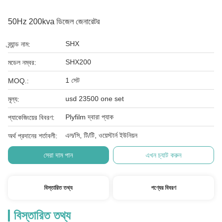
50Hz 200kva ডিজেল জেনারেটর
SHX
ব্র্যান্ড নাম:
SHX200
মডেল নম্বর:
1 সেট
MOQ.:
usd 23500 one set
মূল্য:
Plyfilm দ্বারা প্যাক
প্যাকেজিংয়ের বিবরণ:
এল/সি, টি/টি, ওয়েস্টার্ন ইউনিয়ন
অর্থ প্রদানের শর্তাবলী:
সেরা দাম পান
এখন চ্যাট করুন
বিস্তারিত তথ্য
পণ্যের বিবরণ
বিস্তারিত তথ্য