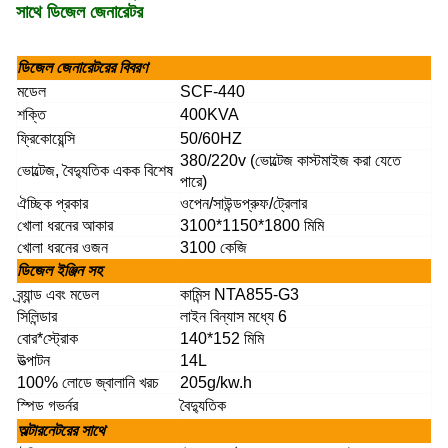
সাথে ডিজেল জেনারেটর
ডিজেল জেনারেটরের বিবরণ
মডেল
SCF-440
শক্তি
400KVA
ফ্রিকোয়েন্সি
50/60HZ
380/220v (ভোল্টেজ কাস্টমাইজ করা যেতে
ভোল্টেজ, বৈদ্যুতিক একক বিশেষ
পারে)
ঐচ্ছিক প্রকার
ওপেন/সাউন্ডপ্রুফ/ট্রেলার
খোলা ধরনের আকার
3100*1150*1800 মিমি
খোলা ধরনের ওজন
3100 কেজি
ডিজেল ইঞ্জিন সহ
ব্র্যান্ড এবং মডেল
কামিন্স NTA855-G3
সিলিন্ডার
লাইন বিন্যাস মধ্যে 6
বোর*স্ট্রোক
140*152 মিমি
উত্পাটন
14L
100% লোডে জ্বালানি খরচ
205g/kw.h
স্পিড গভর্নর
বৈদ্যুতিক
অল্টারনেটরের সাথে