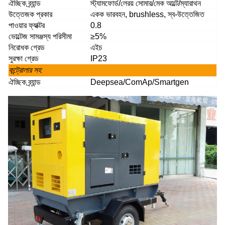
ঐচ্ছিক ব্র্যান্ড
স্ট্যামফোর্ড/লেরয় সোমার/মেক আল্টে/ম্যারাথন
উত্তেজক প্রকার
একক ভারবহন, brushless, স্ব-উত্তেজিত
পাওয়ার ফ্যাক্টর
0.8
ভোল্টেজ সামঞ্জস্য পরিসীমা
≥5%
নিরোধক গ্রেড
এইচ
সুরক্ষা গ্রেড
IP23
কন্ট্রোলার সহ
ঐচ্ছিক ব্র্যান্ড
Deepsea/ComAp/Smartgen