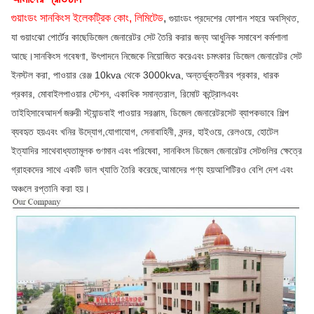
গুয়াংডং সানকিংস ইলেকট্রিক কোং, লিমিটেড
,
গুয়াংডং প্রদেশের ফোশান শহরে অবস্থিত,
যা গুয়াংঝো পোর্টের কাছে
ডিজেল জেনারেটর সেট তৈরি করার জন্য আধুনিক সমাবেশ কর্মশালা
আছে।সানকিংস গবেষণা, উৎপাদনে নিজেকে নিয়োজিত করে
এবং চমৎকার ডিজেল জেনারেটর সেট
ইনস্টল করা, পাওয়ার রেঞ্জ 10kva থেকে 3000kva,
অন্তর্ভুক্ত
নীরব প্রকার, ধারক
প্রকার, মোবাইল
পাওয়ার স্টেশন, একাধিক সমান্তরাল, রিমোট কন্ট্রোল
এবং
তাইহিসাবে
আদর্শ
জরুরী স্ট্যান্ডবাই পাওয়ার সরঞ্জাম, ডিজেল জেনারেটর
সেট ব্যাপকভাবে শিল্প
ব্যবহৃত হয়
এবং খনির উদ্যোগ,
যোগাযোগ, সেনাবাহিনী, বন্দর, হাইওয়ে, রেলওয়ে, হোটেল
ইত্যাদির সাথে
বাধ্যতামূলক গুণমান এবং
পরিষেবা, সানকিংস ডিজেল জেনারেটর সেটগুলির ক্ষেত্রে
গ্রাহকদের সাথে একটি ভাল খ্যাতি তৈরি করেছে,
আমাদের পণ্য হয়
আশিটিরও বেশি দেশ এবং
অঞ্চলে রপ্তানি করা হয়।