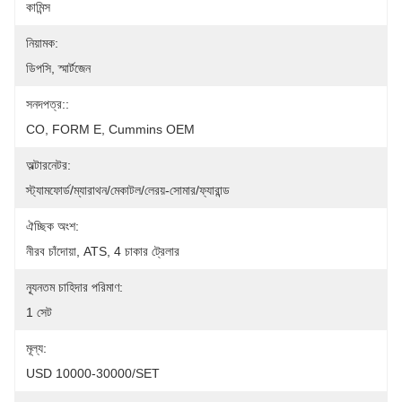
কামিন্স
নিয়ামক:
ডিপসি, স্মার্টজেন
সনদপত্র::
CO, FORM E, Cummins OEM
অল্টারনেটর:
স্ট্যামফোর্ড/ম্যারাথন/মেকাটল/লেরয়-সোমার/ফ্যারান্ড
ঐচ্ছিক অংশ:
নীরব চাঁদোয়া, ATS, 4 চাকার ট্রেলার
ন্যূনতম চাহিদার পরিমাণ:
1 সেট
মূল্য:
USD 10000-30000/SET