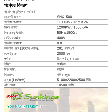
পণ্যের বিবরণ
প্রধান প্রযুক্তিগত পরামিতি
জেনসেট মডেল:
SHX1500
প্রাইম পাওয়ার:
1100KW / 1375KVA
স্থির শক্তি:
1200KW / 1500KVA
ফ্রিকোয়েন্সি/গতি:
50Hz/1500rpm
রেটেড ভোল্টেজ:
400V
পাওয়ার ফ্যাক্টর:
0.8
জ্বালানী খরচ (100% লোড):
281 এল/ঘণ্টা
তেল ট্যাংক:
2000 এল
পর্যায়:
তিন-পর্যায়, চার-তার
ইঞ্জিন:
পারকিন্স
বিকল্পকারী:
ফারান্ড
নিয়ন্ত্রক:
গভীর সমুদ্র
মাত্রা (LxWxH):
5100×2200×2500 মিমি
নেট ওজন:
10500 কেজি