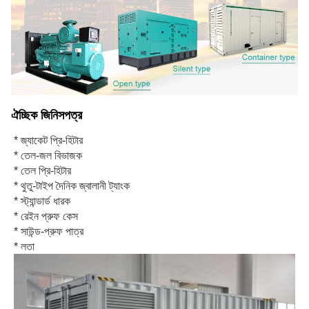
ঐচ্ছিক জিনিসপত্র
* জ্যাকেট প্রি-হিটার
* তেল-জল বিভাজক
* তেল প্রি-হিটার
* থুতু-টাইপ দৈনিক জ্বালানী ট্যাংক
* স্ট্যান্ডার্ড ধারক
* রেইন প্রুফ কেস
* সাউন্ড-প্রুফ পাত্র
* লতা