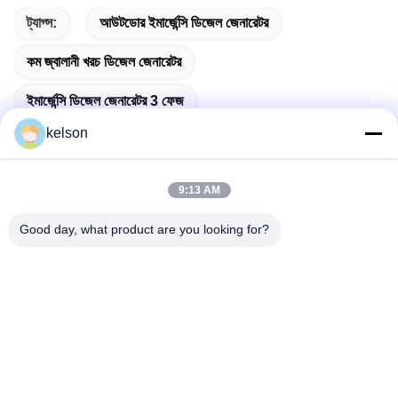
ট্যাগ্স:
আউটডোর ইমার্জেন্সি ডিজেল জেনারেটর
কম জ্বালানী খরচ ডিজেল জেনারেটর
ইমার্জেন্সি ডিজেল জেনারেটর 3 ফেজ
kelson
9:13 AM
দ্রুত যোগাযোগ
Good day, what product are you looking for?
ঠিকানা
নং 1, জিংলং ২য় রোড, গুয়াংলং ইন্ডাস্ট্রিয়াল জোন, চেনকুন টাউন, শুন্ডে, ফোশান, চীন।
টেলিফোন
86-137-9008-0227
ই-মেইল
kelson@sunkings.cn