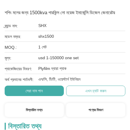
শপিং মলের জন্য 1500kva পারকিন্স লো নয়েজ ইমার্জেন্সি ডিজেল জেনারেটর
SHX
ব্র্যান্ড নাম:
shx1500
মডেল নম্বর:
1 সেট
MOQ.:
usd 1-150000 one set
মূল্য:
Plyfilm দ্বারা প্যাক
প্যাকেজিংয়ের বিবরণ:
এল/সি, টি/টি, ওয়েস্টার্ন ইউনিয়ন
অর্থ প্রদানের শর্তাবলী:
সেরা দাম পান
এখন চ্যাট করুন
বিস্তারিত তথ্য
পণ্যের বিবরণ
বিস্তারিত তথ্য