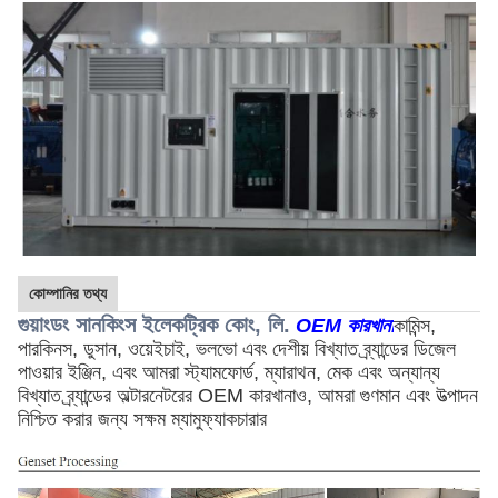
কোম্পানির তথ্য
গুয়াংডং সানকিংস ইলেকট্রিক কোং, লি.
OEM কারখানা
কামিন্স, 
পারকিনস, ডুসান, ওয়েইচাই, ভলভো এবং দেশীয় বিখ্যাত ব্র্যান্ডের ডিজেল 
পাওয়ার ইঞ্জিন, এবং আমরা স্ট্যামফোর্ড, ম্যারাথন, মেক এবং অন্যান্য 
বিখ্যাত ব্র্যান্ডের অল্টারনেটরের OEM কারখানাও, আমরা গুণমান এবং উত্পাদন 
নিশ্চিত করার জন্য সক্ষম ম্যামুফ্যাকচারার