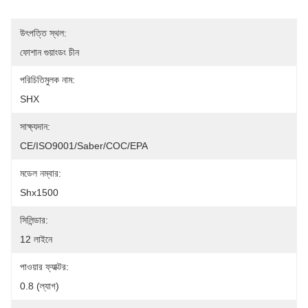
উৎপত্তি স্থল:
ফোশান গুয়াংডং চীন
পরিচিতিমুলক নাম:
SHX
সাক্ষ্যদান:
CE/ISO9001/Saber/COC/EPA
মডেল নম্বার:
Shx1500
সিলিন্ডার:
12 লাইনে
পাওয়ার ফ্যাক্টর:
0.8 (ল্যাগ)