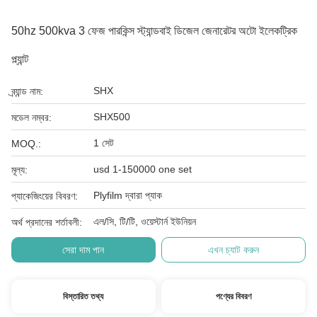
50hz 500kva 3 ফেজ পারকিন্স স্ট্যান্ডবাই ডিজেল জেনারেটর অটো ইলেকট্রিক
প্ল্যান্ট
SHX
ব্র্যান্ড নাম:
SHX500
মডেল নম্বর:
1 সেট
MOQ.:
usd 1-150000 one set
মূল্য:
Plyfilm দ্বারা প্যাক
প্যাকেজিংয়ের বিবরণ:
এল/সি, টি/টি, ওয়েস্টার্ন ইউনিয়ন
অর্থ প্রদানের শর্তাবলী:
সেরা দাম পান
এখন চ্যাট করুন
বিস্তারিত তথ্য
পণ্যের বিবরণ