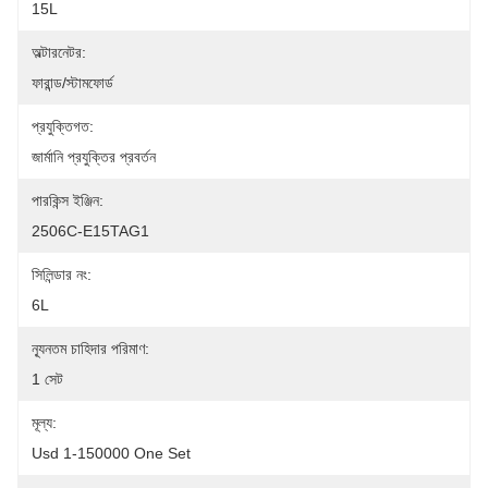
15L
অল্টারনেটর:
ফারান্ড/স্টামফোর্ড
প্রযুক্তিগত:
জার্মানি প্রযুক্তির প্রবর্তন
পারকিন্স ইঞ্জিন:
2506C-E15TAG1
সিলিন্ডার নং:
6L
ন্যূনতম চাহিদার পরিমাণ:
1 সেট
মূল্য:
Usd 1-150000 One Set