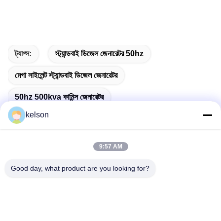
ট্যাগ্স:
স্ট্যান্ডবাই ডিজেল জেনারেটর 50hz
মেগা সাইলেন্ট স্ট্যান্ডবাই ডিজেল জেনারেটর
50hz 500kva কামিন্স জেনারেটর
kelson
9:57 AM
দ্রুত যোগাযোগ
Good day, what product are you looking for?
ঠিকানা
নং 1, জিংলং ২য় রোড, গুয়াংলং ইন্ডাস্ট্রিয়াল জোন, চেনকুন টাউন, শুন্ডে, ফোশান, চীন।
টেলিফোন