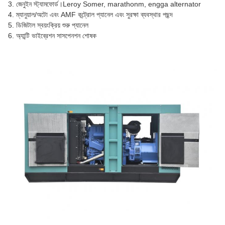
3. জেনুইন স্ট্যামফোর্ড।Leroy Somer, marathonm, engga alternator
4. ম্যানুয়াল/অটো এবং AMF কন্ট্রোল প্যানেল এবং সুরক্ষা ব্যবস্থার পছন্দ
5. ডিজিটাল স্বয়ংক্রিয় শুরু প্যানেল
6. অ্যান্টি ভাইব্রেশন সাসপেনশন শোষক