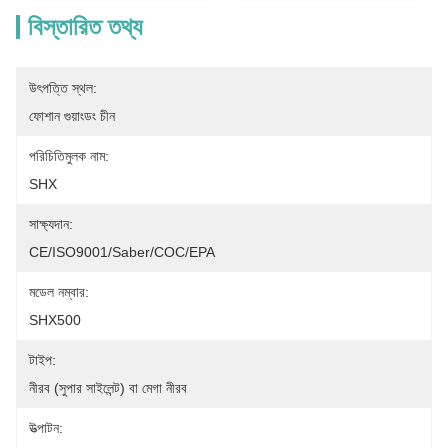
বিস্তারিত তথ্য
উৎপত্তি স্থল:
ফোশান গুয়াংডং চীন
পরিচিতিমুলক নাম:
SHX
সাক্ষ্যদান:
CE/ISO9001/Saber/COC/EPA
মডেল নম্বার:
SHX500
টাইপ:
নীরব (সুপার সাইলেন্ট) বা মেগা নীরব
উত্পাটন: