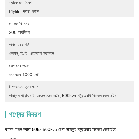
প্যাকেজিং বিবরণ:
Plyfilm দ্বারা প্যাক
ডেলিভারি সময়:
200 কার্যদিবস
পরিশোধের শর্ত:
এল/সি, টি/টি, ওয়েস্টার্ন ইউনিয়ন
যোগানের ক্ষমতা:
এক বছর 1000 সেট
বিশেষভাবে তুলে ধরা:
পারকিন্স স্ট্যান্ডবাই ডিজেল জেনারেটর
, 
500kva স্ট্যান্ডবাই ডিজেল জেনারেটর
পণ্যের বিবরণ
কামিন্স ইঞ্জিন দ্বারা 50hz 500kva মেগা সাইলেন্ট স্ট্যান্ডবাই ডিজেল জেনারেটর