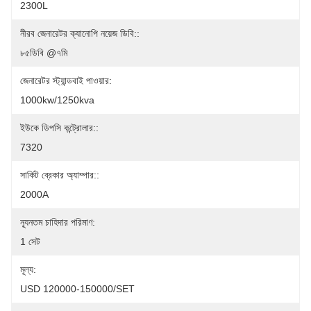
2300L
নীরব জেনারেটর ক্যানোপি নয়েজ ডিবি::
৮৫ডিবি @৭মি
জেনারেটর স্ট্যান্ডবাই পাওয়ার:
1000kw/1250kva
ইউকে ডিপসি কন্ট্রোলার::
7320
সার্কিট ব্রেকার অ্যাম্পার::
2000A
ন্যূনতম চাহিদার পরিমাণ:
1 সেট
মূল্য:
USD 120000-150000/SET