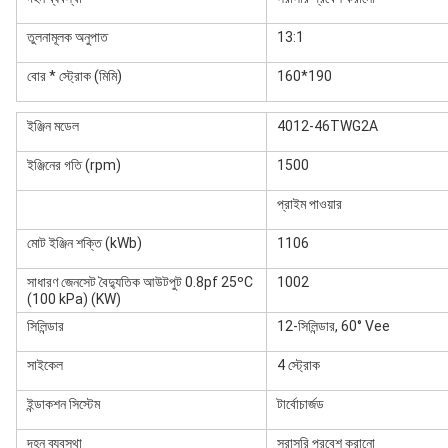
তুলনামূলক অনুপাত
13:1
বোর * স্ট্রোক (মিমি)
160*190
ইঞ্জিন মডেল
4012-46TWG2A
ইঞ্জিনের গতি (rpm)
1500
প্রাইম পাওয়ার
মোট ইঞ্জিন শক্তি (kWb)
1106
সাধারণ জেনসেট বৈদ্যুতিক আউটপুট 0.8pf 25ºC
1002
(100 kPa) (KW)
সিলিন্ডার
12-সিলিন্ডার, 60° Vee
সাইকেল
4 স্ট্রোক
ইন্ডাকশন সিস্টেম
টার্বোচার্জড
দহন ব্যবস্থা
সরাসরি প্রবেশ করানো