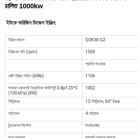
চালিত 1000kw
ইউকে অরিজিন ডিজেল ইঞ্জিন:
ইঞ্জিন মডেল
QSK38-G2
ইঞ্জিনের গতি (rpm)
1500
প্রাইম পাওয়ার
মোট ইঞ্জিন শক্তি (kWb)
1106
সাধারণ জেনসেট বৈদ্যুতিক আউটপুট 0.8pf 25ºC
1002
(100 kPa) (KW)
সিলিন্ডার
12-সিলিন্ডার, 60° Vee
সাইকেল
4 স্ট্রোক
ইন্ডাকশন সিস্টেম
টার্বোচার্জড
দহন ব্যবস্থা
সরাসরি প্রবেশ করানো