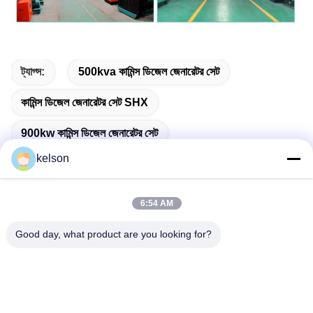
ট্যাগ্স:
500kva কামিন্স ডিজেল জেনারেটর সেট
কামিন্স ডিজেল জেনারেটর সেট SHX
900kw কামিন্স ডিজেল জেনারেটর সেট
kelson
6:54 AM
দ্রুত যোগাযোগ
Good day, what product are you looking for?
ঠিকানা
নং 1, জিংলং ২য় রোড, গুয়াংলং ইন্ডাস্ট্রিয়াল জোন, চেনকুন টাউন, শুন্ডে, ফোশান, চীন।
টেলিফোন