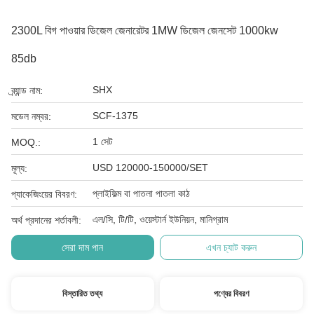
2300L বিগ পাওয়ার ডিজেল জেনারেটর 1MW ডিজেল জেনসেট 1000kw
85db
SHX
ব্র্যান্ড নাম:
SCF-1375
মডেল নম্বর:
1 সেট
MOQ.:
USD 120000-150000/SET
মূল্য:
প্লাইফিল্ম বা পাতলা পাতলা কাঠ
প্যাকেজিংয়ের বিবরণ:
এল/সি, টি/টি, ওয়েস্টার্ন ইউনিয়ন, মানিগ্রাম
অর্থ প্রদানের শর্তাবলী:
সেরা দাম পান
এখন চ্যাট করুন
বিস্তারিত তথ্য
পণ্যের বিবরণ