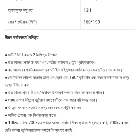
তুলনামূলক অনুপাত
13:1
বোর * স্ট্রোক (মিমি)
160*190
নীরব কর্মক্ষমতা বৈশিষ্ট্য:
● ছাউনি তৈরি করতে 2 মিমি পুরু ইস্পাত।
● উচ্চ মানের পেইন্ট উপকরণ এবং কঠোর পাউডার পেইন্ট প্রক্রিয়াকরণ.
● বড় আকারের প্রতিবন্ধকতা যুক্ত টাইপ সাইলেন্সার কার্যকরভাবে জেনারেটরের শব্দ কমায়।
● স্টেইনলেস স্টিলের দরজার তালা এবং কব্জা এবং 180° ঘূর্ণায়মান এবং সহজ রক্ষণাবেক্ষণের জন্য 
দরজা বিচ্ছিন্ন করা।
● উচ্চ মানের শব্দরোধী এবং নিরোধক উপকরণ দক্ষতার সাথে শব্দ কমাতে পারে।
● স্বচ্ছ দেখার উইন্ডো কন্ট্রোল প্যানেলটিকে এক নজরে পরিষ্কার করে।
● উত্তোলন কান সহজ টান জন্য বেস ফ্রেমে মাউন্ট করা হয়.
● মার্জিত চেহারা এবং নির্ভরযোগ্য মানের.
● 10kva থেকে 700kva পর্যন্ত আমরা সাধারণ নীরব ক্যানোপি ব্যবহার করি, 700kva-এর 
বেশি আমরা কন্টেইনারাইজড ক্যানোপি ব্যবহার করছি।