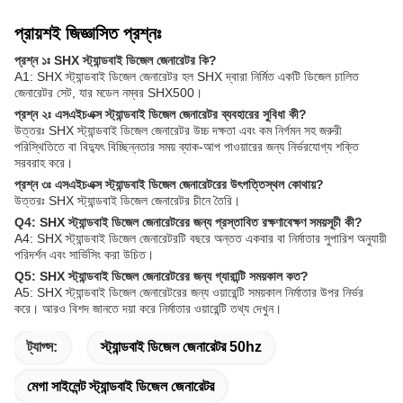
প্রায়শই জিজ্ঞাসিত প্রশ্নঃ
প্রশ্ন ১ঃ SHX স্ট্যান্ডবাই ডিজেল জেনারেটর কি?
A1: SHX স্ট্যান্ডবাই ডিজেল জেনারেটর হল SHX দ্বারা নির্মিত একটি ডিজেল চালিত
জেনারেটর সেট, যার মডেল নম্বর SHX500।
প্রশ্ন ২ঃ এসএইচএক্স স্ট্যান্ডবাই ডিজেল জেনারেটর ব্যবহারের সুবিধা কী?
উত্তরঃ SHX স্ট্যান্ডবাই ডিজেল জেনারেটর উচ্চ দক্ষতা এবং কম নির্গমন সহ জরুরী
পরিস্থিতিতে বা বিদ্যুৎ বিচ্ছিন্নতার সময় ব্যাক-আপ পাওয়ারের জন্য নির্ভরযোগ্য শক্তি
সরবরাহ করে।
প্রশ্ন ৩ঃ এসএইচএক্স স্ট্যান্ডবাই ডিজেল জেনারেটরের উৎপত্তিস্থল কোথায়?
উত্তরঃ SHX স্ট্যান্ডবাই ডিজেল জেনারেটর চীনে তৈরি।
Q4: SHX স্ট্যান্ডবাই ডিজেল জেনারেটরের জন্য প্রস্তাবিত রক্ষণাবেক্ষণ সময়সূচী কী?
A4: SHX স্ট্যান্ডবাই ডিজেল জেনারেটরটি বছরে অন্তত একবার বা নির্মাতার সুপারিশ অনুযায়ী
পরিদর্শন এবং সার্ভিসিং করা উচিত।
Q5: SHX স্ট্যান্ডবাই ডিজেল জেনারেটরের জন্য গ্যারান্টি সময়কাল কত?
A5: SHX স্ট্যান্ডবাই ডিজেল জেনারেটরের জন্য ওয়ারেন্টি সময়কাল নির্মাতার উপর নির্ভর
করে। আরও বিশদ জানতে দয়া করে নির্মাতার ওয়ারেন্টি তথ্য দেখুন।
ট্যাগ্স:
স্ট্যান্ডবাই ডিজেল জেনারেটর 50hz
মেগা সাইলেন্ট স্ট্যান্ডবাই ডিজেল জেনারেটর