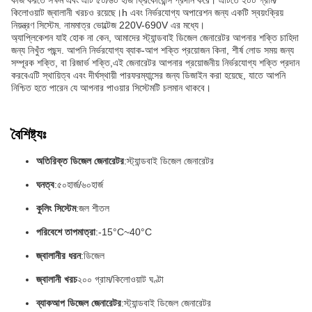
কাজ করতে সক্ষম এবং এটি ৫০/৬০ হার্জ ফ্রিকোয়েন্সি প্রদান করে। এটিতে ২০০ গ্রাম/
কিলোওয়াট জ্বালানী খরচও রয়েছে।h এবং নির্ভরযোগ্য অপারেশন জন্য একটি স্বয়ংক্রিয়
নিয়ন্ত্রণ সিস্টেম. নামমাত্র ভোল্টেজ 220V-690V এর মধ্যে।
অ্যাপ্লিকেশন যাই হোক না কেন, আমাদের স্ট্যান্ডবাই ডিজেল জেনারেটর আপনার শক্তি চাহিদা
জন্য নিখুঁত পছন্দ. আপনি নির্ভরযোগ্য ব্যাক-আপ শক্তি প্রয়োজন কিনা, শীর্ষ লোড সময় জন্য
সম্পূরক শক্তি, বা রিজার্ভ শক্তি,এই জেনারেটর আপনার প্রয়োজনীয় নির্ভরযোগ্য শক্তি প্রদান
করবেএটি স্থায়িত্ব এবং দীর্ঘস্থায়ী পারফরম্যান্সের জন্য ডিজাইন করা হয়েছে, যাতে আপনি
নিশ্চিত হতে পারেন যে আপনার পাওয়ার সিস্টেমটি চলমান থাকবে।
বৈশিষ্ট্যঃ
অতিরিক্ত ডিজেল জেনারেটর
:স্ট্যান্ডবাই ডিজেল জেনারেটর
ঘনত্ব
:৫০হার্জ/৬০হার্জ
কুলিং সিস্টেম
:জল শীতল
পরিবেশে তাপমাত্রা
:-15°C~40°C
জ্বালানীর ধরন
:ডিজেল
জ্বালানী খরচ
২০০ গ্রাম/কিলোওয়াট ঘণ্টা
ব্যাকআপ ডিজেল জেনারেটর
:স্ট্যান্ডবাই ডিজেল জেনারেটর