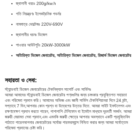
জ্বালানী খরচঃ 200g/kw.h
গতি নিয়ন্ত্রণঃ ইলেকট্রনিক গভর্নর
নামমাত্র ভোল্টেজঃ 220V-690V
জ্বালানীর ধরনঃ ডিজেল
পাওয়ার আউটপুটঃ 20kW-3000kW
অতিরিক্ত ডিজেল জেনারেটর, অতিরিক্ত ডিজেল জেনারেটর, রিজার্ভ ডিজেল জেনারেটর
সহায়তা ও সেবা:
স্ট্যান্ডবাই ডিজেল জেনারেটরের টেকনিক্যাল সাপোর্ট এবং সার্ভিসঃ
আমরা আমাদের স্ট্যান্ডবাই ডিজেল জেনারেটর পণ্যগুলির জন্য চমৎকার প্রযুক্তিগত সহায়তা
এবং পরিষেবা প্রদান করি। আমাদের অভিজ্ঞ এবং জ্ঞানী সার্ভিস টেকনিশিয়ানরা দিনে 24 ঘন্টা,
সপ্তাহে 7 দিন,আপনার কোন প্রশ্ন বা উদ্বেগের উত্তর দিতে. আমরা সাইট ইনস্টলেশন এবং
রক্ষণাবেক্ষণ প্রদান করতে পারেন, পাশাপাশি টেলিফোন বা ইমেইল মাধ্যমে দূরবর্তী সমর্থন. আমরা
জরুরী মেরামত সেবা প্রদান,এবং এমনকি জরুরী ক্ষেত্রে আপনার অবস্থানে একটি প্রযুক্তিবিদ
পাঠাতে পারেনআপনার জেনারেটরের সর্বোচ্চ পারফরম্যান্স নিশ্চিত করার জন্য আমরা সর্বোত্তম
পরিষেবা প্রদানের চেষ্টা করি।