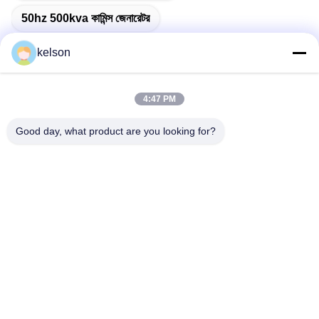
50hz 500kva কামিন্স জেনারেটর
kelson
4:47 PM
দ্রুত যোগাযোগ
Good day, what product are you looking for?
ঠিকানা
নং 1, জিংলং ২য় রোড, গুয়াংলং ইন্ডাস্ট্রিয়াল জোন, চেনকুন টাউন, শুন্ডে, ফোশান, চীন।
টেলিফোন
86-137-9008-0227
ই-মেইল
kelson@sunkings.cn