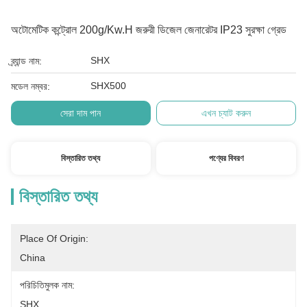
অটোমেটিক কন্ট্রোল 200g/Kw.H জরুরী ডিজেল জেনারেটর IP23 সুরক্ষা গ্রেড
SHX
ব্র্যান্ড নাম:
SHX500
মডেল নম্বর:
সেরা দাম পান
এখন চ্যাট করুন
বিস্তারিত তথ্য
পণ্যের বিবরণ
বিস্তারিত তথ্য
Place Of Origin:
China
পরিচিতিমুলক নাম:
SHX