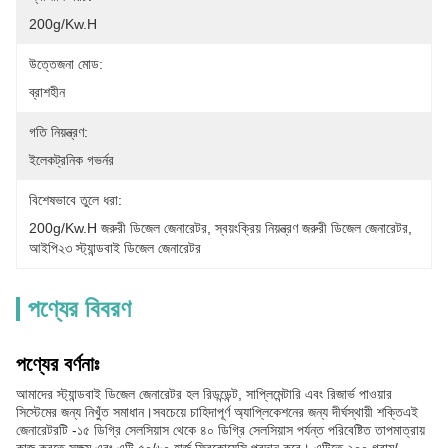
200g/kw.h
উত্তেজনা মোড:
ব্রাশহীন
গতি নিয়ন্ত্রণ:
ইলেকট্রনিক গভর্নর
বিশেষভাবে তুলে ধরা:
200g/Kw.H জরুরী ডিজেল জেনারেটর
, 
স্বয়ংক্রিয় নিয়ন্ত্রণ জরুরী ডিজেল জেনারেটর
, 
আইপি২৩ স্ট্যান্ডবাই ডিজেল জেনারেটর
পণ্যের বিবরণ
পণ্যের বর্ণনাঃ
আমাদের স্ট্যান্ডবাই ডিজেল জেনারেটর হল রিডন্ডেন্ট, সাপ্লিমেন্টারি এবং রিজার্ভ পাওয়ার
সিস্টেমের জন্য নিখুঁত সমাধান।সবচেয়ে চাহিদাপূর্ণ অ্যাপ্লিকেশনের জন্য দীর্ঘস্থায়ী শক্তিএই
জেনারেটরটি -১৫ ডিগ্রি সেলসিয়াস থেকে ৪০ ডিগ্রি সেলসিয়াস পর্যন্ত পরিবেষ্টিত তাপমাত্রায়