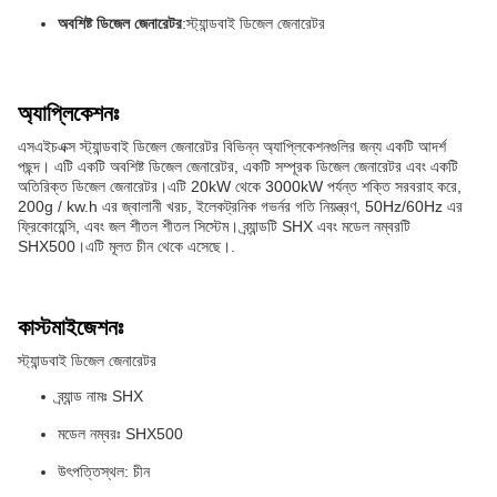
অবশিষ্ট ডিজেল জেনারেটর
:স্ট্যান্ডবাই ডিজেল জেনারেটর
অ্যাপ্লিকেশনঃ
এসএইচএক্স স্ট্যান্ডবাই ডিজেল জেনারেটর বিভিন্ন অ্যাপ্লিকেশনগুলির জন্য একটি আদর্শ
পছন্দ। এটি একটি অবশিষ্ট ডিজেল জেনারেটর, একটি সম্পূরক ডিজেল জেনারেটর এবং একটি
অতিরিক্ত ডিজেল জেনারেটর।এটি 20kW থেকে 3000kW পর্যন্ত শক্তি সরবরাহ করে,
200g / kw.h এর জ্বালানী খরচ, ইলেকট্রনিক গভর্নর গতি নিয়ন্ত্রণ, 50Hz/60Hz এর
ফ্রিকোয়েন্সি, এবং জল শীতল শীতল সিস্টেম। ব্র্যান্ডটি SHX এবং মডেল নম্বরটি
SHX500।এটি মূলত চীন থেকে এসেছে।.
কাস্টমাইজেশনঃ
স্ট্যান্ডবাই ডিজেল জেনারেটর
ব্র্যান্ড নামঃ SHX
মডেল নম্বরঃ SHX500
উৎপত্তিস্থল: চীন