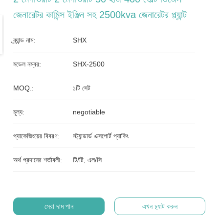
জেনারেটর কামিন্স ইঞ্জিন সহ 2500kva জেনারেটর প্ল্যান্ট
ব্র্যান্ড নাম:
SHX
মডেল নম্বর:
SHX-2500
MOQ.:
১টি সেট
মূল্য:
negotiable
প্যাকেজিংয়ের বিবরণ:
স্ট্যান্ডার্ড এক্সপোর্ট প্যাকিং
অর্থ প্রদানের শর্তাবলী:
টি/টি, এল/সি
সেরা দাম পান
এখন চ্যাট করুন