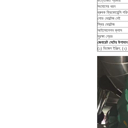
উত্তেজিত প্রকার
সংযোগের ধরন
ধ্রুবক ফ্রিকোয়েন্সি পরিব
লোড ভোল্টেজ নেই
স্থির ভোল্টেজ
আইসোলেশন ক্লাস
সুরক্ষা গ্রেড
জেনারেট সেটের উপাদান
(১) ডিজেল ইঞ্জিন; (২) অ