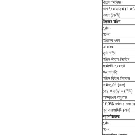
শীতল সিস্টেম
সামগ্রিক মাত্রা (L ×
ওজন (কেজি)
ডিজেল ইঞ্জিন
ব্র্যান্ড
মডেল
ইঞ্জিনের ধরন
আকাঙ্ক্ষা
ঘূর্ণন গতি
ইঞ্জিন শীতল সিস্টেম
জ্বালানী ব্যবস্থা
শুরু পদ্ধতি
ইঞ্জিন ফিল্টার সিস্টেম
স্থানচ্যুতি (এল)
বোর × স্ট্রোক (মিমি)
কম্প্রেশন অনুপাত
100% লোডের সময় জ্বা
লুব ক্যাপাসিটি (এল)
অ্যালটারেটর
ব্র্যান্ড
মডেল