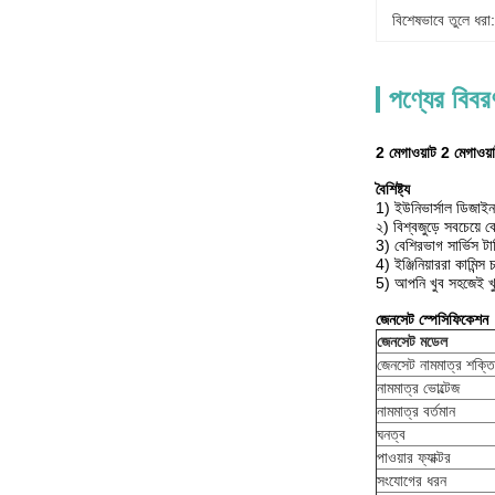
বিশেষভাবে তুলে ধরা:
পণ্যের বিবর
2 মেগাওয়াট 2 মেগাওয়া
বৈশিষ্ট্য
1) ইউনিভার্সাল ডিজাইন
২) বিশ্বজুড়ে সবচেয়ে ব
3) বেশিরভাগ সার্ভিস টার
4) ইঞ্জিনিয়াররা কামিন্
5) আপনি খুব সহজেই খুচর
জেনসেট স্পেসিফিকেশন
জেনসেট মডেল
জেনসেট নামমাত্র শক্তি
নামমাত্র ভোল্টেজ
নামমাত্র বর্তমান
ঘনত্ব
পাওয়ার ফ্যাক্টর
সংযোগের ধরন