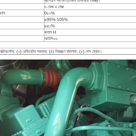
ব্রাশহীন স্ব-উত্তেজিত এভিআর নিয়ন্ত্রণ
৩ ফেজ ৪ মেরু
র্তন
0৫০%
≥95%-105%
≤±১%
ক্লাস H
আইপি২৩
ল্টারনেটর; (৩) রেডিয়েটর সমন্বয়; (৪) নিয়ন্ত্রণ ব্যবস্থা; (৫) বেস ফ্রেম।