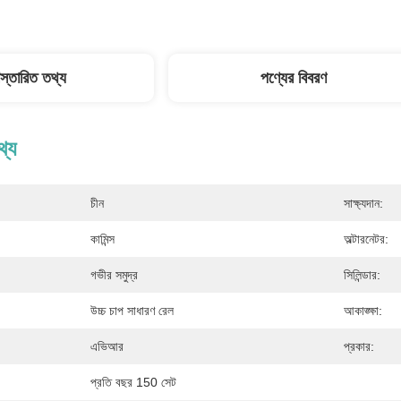
িস্তারিত তথ্য
পণ্যের বিবরণ
থ্য
চীন
সাক্ষ্যদান:
কামিন্স
অল্টারনেটর:
গভীর সমুদ্র
সিলিন্ডার:
উচ্চ চাপ সাধারণ রেল
আকাঙ্ক্ষা:
এভিআর
প্রকার:
প্রতি বছর 150 সেট