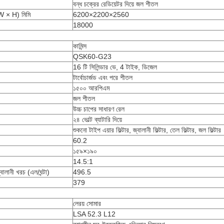
বন্ধ চক্রের রেডিয়েটর দিয়ে জল শীতল
 W × H) মিমি
6200×2200×2560
18000
কামিন্স
QSK60-G23
16 টি সিলিন্ডার ভে, 4 টাইক, ডিজেল
টার্বোচার্জড এবং পরে শীতল
১৫০০ আরপিএম
জল শীতল
উচ্চ চাপের সাধারণ রেল
২৪ ভোল্ট ব্যাটারি দিয়ে
শুকনো টাইপ এয়ার ফিল্টার, জ্বালানী ফিল্টার, তেল ফিল্টার, জল ফিল্টার
60.2
১৫৯×১৯০
14.5:1
লানী খরচ (এল/ঘন্টা)
496.5
379
লেরয় সোমার
LSA 52.3 L12