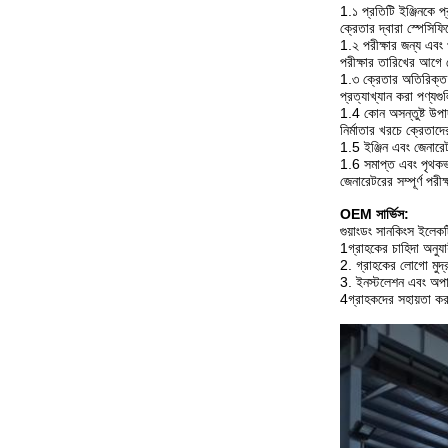
1.১ প্রতিটি ইঞ্জিনকে প
ক্রেতার দ্বারা স্পেসিফি
1.২ পরীক্ষার জন্য এবং প
পরীক্ষার তারিখের আগে
1.৩ ক্রেতার অতিরিক্ত 
প্রত্যাখ্যান করা পণ্যগু
1.4 কোন অসন্তুষ্ট উপাদ
নির্মাতার খরচে ক্রেতাদের
1.5 ইঞ্জিন এবং জেনারেট
1.6 সমাপ্ত এবং পৃথকভা
জেনারেটরের সম্পূর্ণ পরীক্
OEM সার্ভিস:
গুয়াংডং সানকিংস ইলে
1গ্রাহকের চাহিদা অনুয
2. গ্রাহকের লোগো মুদ্র
3. ইনস্টলেশন এবং অপারে
4গ্রাহকদের সহায়তা করার