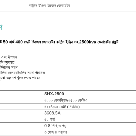
কামিন্স ইঞ্জিন ডিজেল জেনারেটর
ণ
ট 50 হার্জ 400 ভোল্ট ডিজেল জেনারেটর কামিন্স ইঞ্জিন সহ 2500kva জেনারেটর প্ল্যান্ট
 এবং উত্পাদন
েশি ব্যবহৃত
্মিনালের সাথে
স চালিত জেনারেটগুলির সাথে পরিচিত
া যন্ত্রাংশ খুঁজে পেতে পারেন
SHX-2500
২০০০ কেডব্লিউ/২৫০০ কেভিএ
৪০০/২৩০ ভোল্ট (নিয়মিত)
3608.5A
৫০ হার্জ
0.8 পিছিয়ে পড়া
৩ ফেজ ৪ ওয়্যার