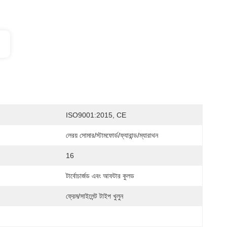
ISO9001:2015, CE
লেরয় সোমার/স্টামফোর্ড/ফ্যারান্ড/ম্যারাথন
16
টার্বোচার্জড এবং আফটার কুলড
ফ্রেম/সাইলেন্ট টাইপ খুলুন