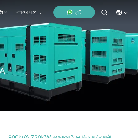
আমাদের সাথে যোগাযোগ
চ্যাট
লী
900kVA 720KW ডায়নামো বৈদ্যুতিক শক্তিশালী