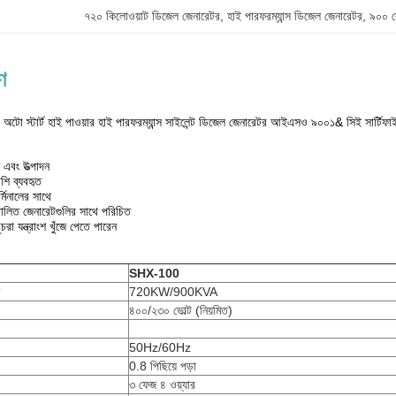
৭২০ কিলোওয়াট ডিজেল জেনারেটর
, 
হাই পারফরম্যান্স ডিজেল জেনারেটর
, 
৯০০ ক
ণ
ো স্টার্ট হাই পাওয়ার হাই পারফরম্যান্স সাইলেন্ট ডিজেল জেনারেটর আইএসও ৯০০১& সিই সার্টিফা
 এবং উত্পাদন
েশি ব্যবহৃত
্মিনালের সাথে
স চালিত জেনারেটগুলির সাথে পরিচিত
া যন্ত্রাংশ খুঁজে পেতে পারেন
SHX-100
720KW/900KVA
৪০০/২৩০ ভোল্ট (নিয়মিত)
50Hz/60Hz
0.8 পিছিয়ে পড়া
৩ ফেজ ৪ ওয়্যার