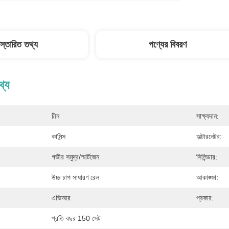
িস্তারিত তথ্য
পণ্যের বিবরণ
থ্য
চীন
সাক্ষ্যদান:
কামিন্স
অল্টারনেটর:
গভীর সমুদ্র/স্মার্টজেন
সিলিন্ডার:
উচ্চ চাপ সাধারণ রেল
আকাঙ্ক্ষা:
এভিআর
প্রকার:
প্রতি বছর 150 সেট