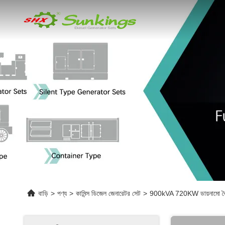
বাড়ি
>
পণ্য
>
কামিন্স ডিজেল জেনারেটর সেট
>
900kVA 720KW ডায়নামো বৈদ্যুত