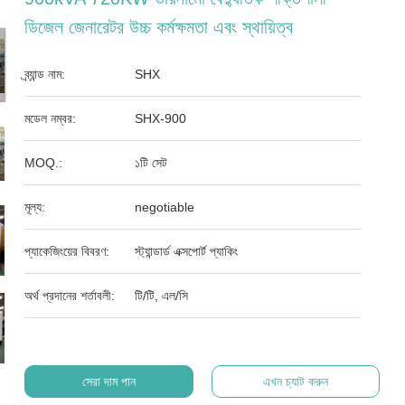
ডিজেল জেনারেটর উচ্চ কর্মক্ষমতা এবং স্থায়িত্ব
ব্র্যান্ড নাম:
SHX
মডেল নম্বর:
SHX-900
MOQ.:
১টি সেট
মূল্য:
negotiable
প্যাকেজিংয়ের বিবরণ:
স্ট্যান্ডার্ড এক্সপোর্ট প্যাকিং
অর্থ প্রদানের শর্তাবলী:
টি/টি, এল/সি
সেরা দাম পান
এখন চ্যাট করুন