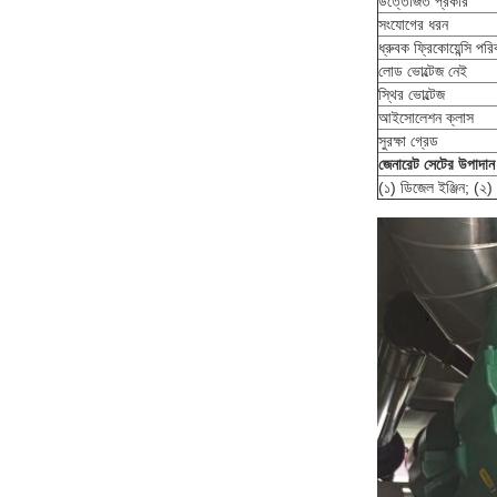
উত্তেজিত প্রকার
সংযোগের ধরন
ধ্রুবক ফ্রিকোয়েন্সি পরিব
লোড ভোল্টেজ নেই
স্থির ভোল্টেজ
আইসোলেশন ক্লাস
সুরক্ষা গ্রেড
জেনারেট সেটের উপাদান
(১) ডিজেল ইঞ্জিন; (২) অ