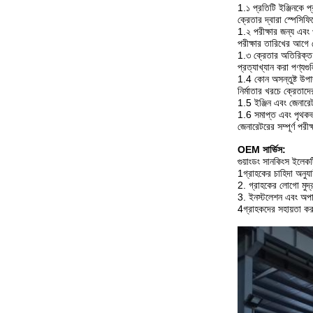
1.১ প্রতিটি ইঞ্জিনকে প
ক্রেতার দ্বারা স্পেসিফি
1.২ পরীক্ষার জন্য এবং প
পরীক্ষার তারিখের আগে
1.৩ ক্রেতার অতিরিক্ত 
প্রত্যাখ্যান করা পণ্যগু
1.4 কোন অসন্তুষ্ট উপাদ
নির্মাতার খরচে ক্রেতাদের
1.5 ইঞ্জিন এবং জেনারেট
1.6 সমাপ্ত এবং পৃথকভা
জেনারেটরের সম্পূর্ণ পরীক্
OEM সার্ভিস:
গুয়াংডং সানকিংস ইলে
1গ্রাহকের চাহিদা অনুয
2. গ্রাহকের লোগো মুদ্র
3. ইনস্টলেশন এবং অপারে
4গ্রাহকদের সহায়তা করার