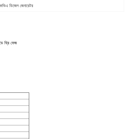
েভিএ ডিজেল জেনারেটর
ইড থ্রি ফেজ