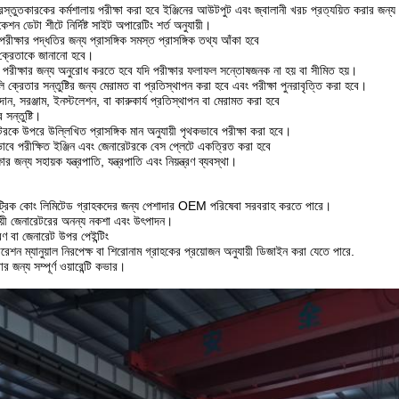
্রস্তুতকারকের কর্মশালায় পরীক্ষা করা হবে ইঞ্জিনের আউটপুট এবং জ্বালানী খরচ প্রত্যয়িত করার জন্য
কেশন ডেটা শীটে নির্দিষ্ট সাইট অপারেটিং শর্ত অনুযায়ী।
রীক্ষার পদ্ধতির জন্য প্রাসঙ্গিক সমস্ত প্রাসঙ্গিক তথ্য আঁকা হবে
 ক্রেতাকে জানানো হবে।
পরীক্ষার জন্য অনুরোধ করতে হবে যদি পরীক্ষার ফলাফল সন্তোষজনক না হয় বা সীমিত হয়।
লি ক্রেতার সন্তুষ্টির জন্য মেরামত বা প্রতিস্থাপন করা হবে এবং পরীক্ষা পুনরাবৃত্তি করা হবে।
ান, সরঞ্জাম, ইনস্টলেশন, বা কারুকার্য প্রতিস্থাপন বা মেরামত করা হবে
 সন্তুষ্টি।
রকে উপরে উল্লিখিত প্রাসঙ্গিক মান অনুযায়ী পৃথকভাবে পরীক্ষা করা হবে।
বে পরীক্ষিত ইঞ্জিন এবং জেনারেটরকে বেস প্লেটে একত্রিত করা হবে
ষার জন্য সহায়ক যন্ত্রপাতি, যন্ত্রপাতি এবং নিয়ন্ত্রণ ব্যবস্থা।
কট্রিক কোং লিমিটেড গ্রাহকদের জন্য পেশাদার OEM পরিষেবা সরবরাহ করতে পারে।
ায়ী জেনারেটরের অনন্য নকশা এবং উৎপাদন।
ণ বা জেনারেট উপর পেইন্টিং
শন ম্যানুয়াল নিরপেক্ষ বা শিরোনাম গ্রাহকের প্রয়োজন অনুযায়ী ডিজাইন করা যেতে পারে.
 জন্য সম্পূর্ণ ওয়ারেন্টি কভার।