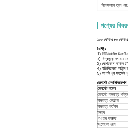
বিশেষভাবে তুলে ধরা:
পণ্যের বিবর
১০০ কেভিএ ৮০ কেভিএ অট
বৈশিষ্ট্য
1) ইউনিভার্সাল ডিজাইন
২) বিশ্বজুড়ে সবচেয়ে ব
3) বেশিরভাগ সার্ভিস টার
4) ইঞ্জিনিয়াররা কামিন্
5) আপনি খুব সহজেই খুচর
জেনসেট স্পেসিফিকেশন
জেনসেট মডেল
জেনসেট নামমাত্র শক্তি
নামমাত্র ভোল্টেজ
নামমাত্র বর্তমান
ঘনত্ব
পাওয়ার ফ্যাক্টর
সংযোগের ধরন