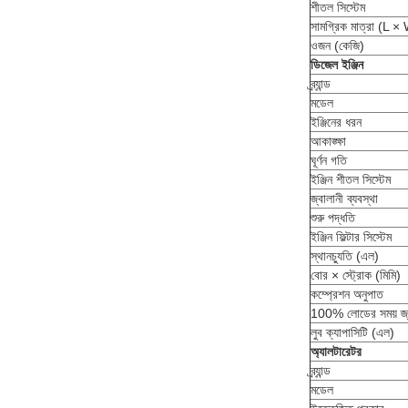
শীতল সিস্টেম
সামগ্রিক মাত্রা (L ×
ওজন (কেজি)
ডিজেল ইঞ্জিন
ব্র্যান্ড
মডেল
ইঞ্জিনের ধরন
আকাঙ্ক্ষা
ঘূর্ণন গতি
ইঞ্জিন শীতল সিস্টেম
জ্বালানী ব্যবস্থা
শুরু পদ্ধতি
ইঞ্জিন ফিল্টার সিস্টেম
স্থানচ্যুতি (এল)
বোর × স্ট্রোক (মিমি)
কম্প্রেশন অনুপাত
100% লোডের সময় জ্বা
লুব ক্যাপাসিটি (এল)
অ্যালটারেটর
ব্র্যান্ড
মডেল