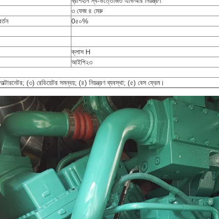
ব্রাশহীন স্ব-উত্তেজিত এভিআর নিয়ন্ত্রণ
৩ ফেজ ৪ মেরু
র্তন
0৫০%
ক্লাস H
আইপি২৩
ল্টারনেটর; (৩) রেডিয়েটর সমন্বয়; (৪) নিয়ন্ত্রণ ব্যবস্থা; (৫) বেস ফ্রেম।