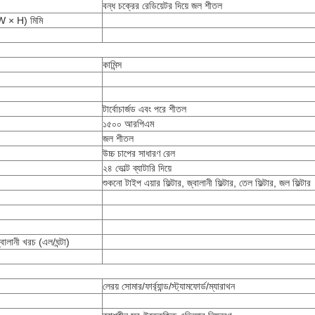
বন্ধ চক্রের রেডিয়েটর দিয়ে জল শীতল
 W × H) মিমি
কামিন্স
টার্বোচার্জড এবং পরে শীতল
১৫০০ আরপিএম
জল শীতল
উচ্চ চাপের সাধারণ রেল
২৪ ভোল্ট ব্যাটারি দিয়ে
শুকনো টাইপ এয়ার ফিল্টার, জ্বালানী ফিল্টার, তেল ফিল্টার, জল ফিল্টার
লানী খরচ (এল/ঘন্টা)
লেরয় সোমার/ফার্র্যান্ড/স্ট্যামফোর্ড/ম্যারাথন