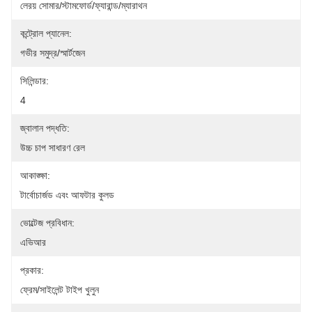
লেরয় সোমার/স্টামফোর্ড/ফ্যারান্ড/ম্যারাথন
কন্ট্রোল প্যানেল:
গভীর সমুদ্র/স্মার্টজেন
সিলিন্ডার:
4
জ্বালান পদ্ধতি:
উচ্চ চাপ সাধারণ রেল
আকাঙ্ক্ষা:
টার্বোচার্জড এবং আফটার কুলড
ভোল্টেজ প্রবিধান:
এভিআর
প্রকার:
ফ্রেম/সাইলেন্ট টাইপ খুলুন