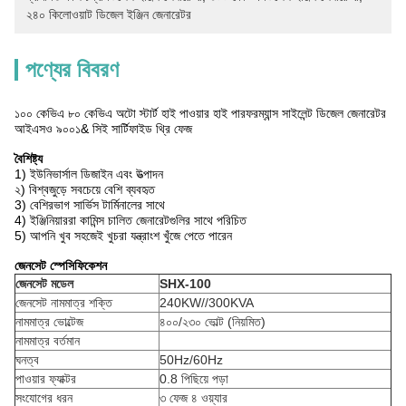
২৪০ কিলোওয়াট ডিজেল ইঞ্জিন জেনারেটর
পণ্যের বিবরণ
১০০ কেভিএ ৮০ কেভিএ অটো স্টার্ট হাই পাওয়ার হাই পারফরম্যান্স সাইলেন্ট ডিজেল জেনারেটর
আইএসও ৯০০১& সিই সার্টিফাইড থ্রি ফেজ
বৈশিষ্ট্য
1) ইউনিভার্সাল ডিজাইন এবং উত্পাদন
২) বিশ্বজুড়ে সবচেয়ে বেশি ব্যবহৃত
3) বেশিরভাগ সার্ভিস টার্মিনালের সাথে
4) ইঞ্জিনিয়াররা কামিন্স চালিত জেনারেটগুলির সাথে পরিচিত
5) আপনি খুব সহজেই খুচরা যন্ত্রাংশ খুঁজে পেতে পারেন
জেনসেট স্পেসিফিকেশন
জেনসেট মডেল
SHX-100
জেনসেট নামমাত্র শক্তি
240KW//300KVA
নামমাত্র ভোল্টেজ
৪০০/২৩০ ভোল্ট (নিয়মিত)
নামমাত্র বর্তমান
ঘনত্ব
50Hz/60Hz
পাওয়ার ফ্যাক্টর
0.8 পিছিয়ে পড়া
সংযোগের ধরন
৩ ফেজ ৪ ওয়্যার