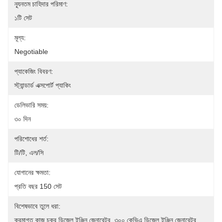
ন্যূনতম চাহিদার পরিমাণ:
১টি সেট
মূল্য:
Negotiable
প্যাকেজিং বিবরণ:
স্ট্যান্ডার্ড এক্সপোর্ট প্যাকিং
ডেলিভারি সময়:
৩০ দিন
পরিশোধের শর্ত:
টি/টি, এল/সি
যোগানের ক্ষমতা:
প্রতি বছর 150 সেট
বিশেষভাবে তুলে ধরা:
ক্রমাগত কাজ চক্র ডিজেল ইঞ্জিন জেনারেটর
, 
৩০০ কেভিএ ডিজেল ইঞ্জিন জেনারেটর
, 