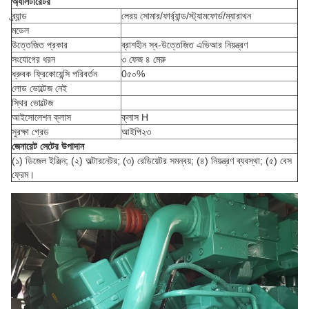
অ্যালটারেটর
ব্র্যান্ড
লেরয় সোমার/ফার্র্যান্ড/স্ট্যামফোর্ড/ম্যারাথন
মডেল
উত্তেজিত প্রকার
ব্রাশহীন স্ব-উত্তেজিত এভিআর নিয়ন্ত্রণ
সংযোগের ধরন
৩ ফেজ ৪ মেরু
ধ্রুবক ফ্রিকোয়েন্সি পরিবর্তন
0৫০%
লোড ভোল্টেজ নেই
স্থির ভোল্টেজ
আইসোলেশন ক্লাস
ক্লাস H
সুরক্ষা গ্রেড
আইপি২৩
জেনারেট সেটের উপাদান
(১) ডিজেল ইঞ্জিন; (২) অল্টারনেটর; (৩) রেডিয়েটর সমন্বয়; (৪) নিয়ন্ত্রণ ব্যবস্থা; (৫) বেস
ফ্রেম।