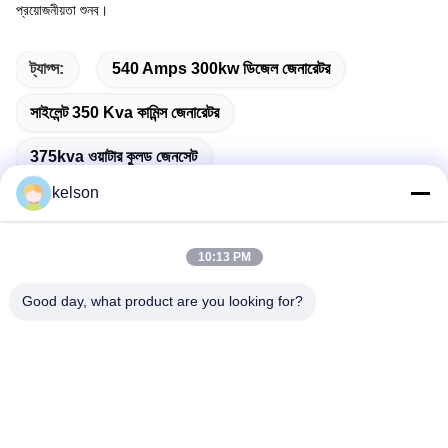
প্রয়োজনীয়তা শুনব।
ট্যাগ্স:
540 Amps 300kw ডিজেল জেনারেটর
সাইলেন্ট 350 Kva কামিন্স জেনারেটর
375kva ওয়াটার কুলড জেনসেট
kelson
10:13 PM
দ্রুত যোগাযোগ
Good day, what product are you looking for?
ঠিকানা
নং 1, জিংলং ২য় রোড, গুয়াংলং ইন্ডাস্ট্রিয়াল জোন, চেনকুন টাউন, শুন্ডে, ফোশান, চীন।
টেলিফোন
86-137-9008-0227