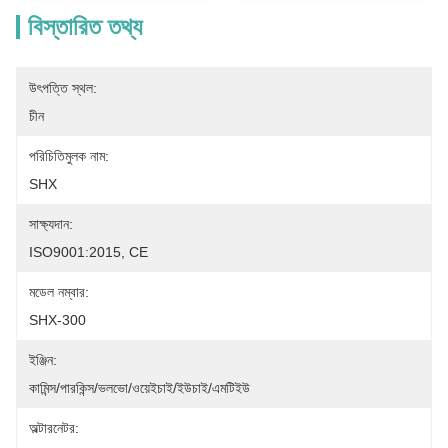
বিস্তারিত তথ্য
উৎপত্তি স্থল:
চীন
পরিচিতিমুলক নাম:
SHX
সাক্ষ্যদান:
ISO9001:2015, CE
মডেল নম্বার:
SHX-300
ইঞ্জিন:
কামিন্স/পারকিন্স/ভলভো/ওয়েইচাই/ইউচাই/এমটিইউ
অল্টারনেটর: