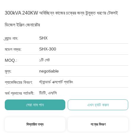
300kVA 240KW অবিচ্ছিন্ন কাজের চক্রের জন্য উন্মুক্ত ধরণের টেকসই
ডিজেল ইঞ্জিন জেনারেটর
SHX
ব্র্যান্ড নাম:
SHX-300
মডেল নম্বর:
১টি সেট
MOQ.:
negotiable
মূল্য:
স্ট্যান্ডার্ড এক্সপোর্ট প্যাকিং
প্যাকেজিংয়ের বিবরণ:
টি/টি, এল/সি
অর্থ প্রদানের শর্তাবলী:
সেরা দাম পান
এখন চ্যাট করুন
বিস্তারিত তথ্য
পণ্যের বিবরণ