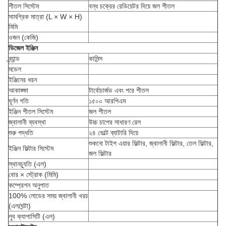
শীতল সিস্টেম
বন্ধ চক্রের রেডিয়েটর দিয়ে জল শীতল
সামগ্রিক মাত্রা (L × W × H)
মিমি
ওজন (কেজি)
ডিজেল ইঞ্জিন
ব্র্যান্ড
কামিন্স
মডেল
ইঞ্জিনের ধরন
আকাঙ্ক্ষা
টার্বোচার্জড এবং পরে শীতল
ঘূর্ণন গতি
১৫০০ আরপিএম
ইঞ্জিন শীতল সিস্টেম
জল শীতল
জ্বালানী ব্যবস্থা
উচ্চ চাপের সাধারণ রেল
শুরু পদ্ধতি
২৪ ভোল্ট ব্যাটারি দিয়ে
শুকনো টাইপ এয়ার ফিল্টার, জ্বালানী ফিল্টার, তেল ফিল্টার,
ইঞ্জিন ফিল্টার সিস্টেম
জল ফিল্টার
স্থানচ্যুতি (এল)
বোর × স্ট্রোক (মিমি)
কম্প্রেশন অনুপাত
100% লোডের সময় জ্বালানী খরচ
(এল/ঘন্টা)
লুব ক্যাপাসিটি (এল)