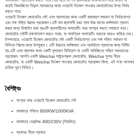
সমস্যাগুলি প্রতিরোধ করতে পারে।এর মানে হল যে ব্যবসায়ীরা ডাউনটাইম নিয়ে চিন্তা না
করেই নিরবচ্ছিন্ন বিদ্যুৎ সরবরাহের জন্য ওয়েচাই ডিজেল পাওয়ার জেনারেটরের উপর নির্ভর
করতে পারে.
ওয়েচাই ডিজেল জেনারেটর সেট এমন ব্যবসায়ের জন্য একটি ব্যয়বহুল সমাধান যা নির্ভরযোগ্য
এবং দক্ষ শক্তি উত্সের প্রয়োজন।এটি কম জ্বালানী খরচ সঙ্গে উচ্চ মানের কর্মক্ষমতা প্রদান
করার জন্য ডিজাইন করা হয়এটি ব্যবসায়ীদের অপারেটিং খরচ সাশ্রয় করতে সহায়তা করে।
জেনারেটর সেটটি রক্ষণাবেক্ষণ করাও সহজ, যা সামগ্রিক অপারেটিং খরচকে আরও কমিয়ে দেয়।
উপসংহারে, ওয়েচাই ডিজেল জেনারেটর সেট একটি নির্ভরযোগ্য এবং দক্ষ শক্তি সমাধান যা
বিভিন্ন শিল্পের জন্য উপযুক্ত। এটি উচ্চতর কর্মক্ষমতা এবং স্থায়িত্ব প্রদানের জন্য নির্মিত
হয়,এটি এমন ব্যবসার জন্য একটি মূল্যবান বিনিয়োগ যা একটি অবিচ্ছিন্ন শক্তি সরবরাহের
প্রয়োজন. আপনি একটি Weichai সাউন্ডপ্রুফ জেনারেটর, Weichai সুপার নীরব
জেনারেটর, বা একটি Weichai ডিজেল পাওয়ার জেনারেটর প্রয়োজন কিনা, এই পণ্য আপনার
চাহিদা পূরণ নিশ্চিত।
বৈশিষ্ট্যঃ
পণ্যের নামঃ ওয়েচাই ডিজেল জেনারেটর সেট
নামমাত্র শক্তিঃ 800KW/1000KVA
নামমাত্র ভোল্টেজঃ 400/230V (নিয়মিত)
প্রকারঃ নীরব প্রকার