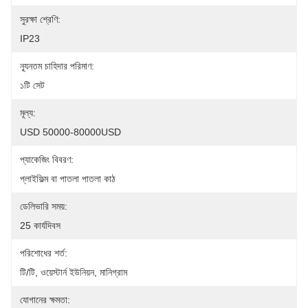
সুরক্ষা শ্রেণি:
IP23
ন্যূনতম চাহিদার পরিমাণ:
১টি সেট
মূল্য:
USD 50000-80000USD
প্যাকেজিং বিবরণ:
প্লাইফিল্ম বা পাতলা পাতলা কাঠ
ডেলিভারি সময়:
25 কার্যদিবস
পরিশোধের শর্ত:
টি/টি, ওয়েস্টার্ন ইউনিয়ন, মানিগ্রাম
যোগানের ক্ষমতা: