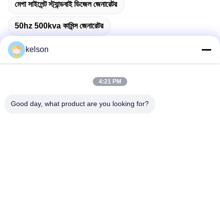
মেগা সাইলেন্ট স্ট্যান্ডবাই ডিজেল জেনারেটর
50hz 500kva কামিন্স জেনারেটর
kelson
4:21 PM
দ্রুত যোগাযোগ
Good day, what product are you looking for?
ঠিকানা
নং 1, জিংলং ২য় রোড, গুয়াংলং ইন্ডাস্ট্রিয়াল জোন, চেনকুন টাউন, শুন্ডে, ফোশান, চীন।
টেলিফোন
86-137-9008-0227
ই-মেইল
kelson@sunkings.cn