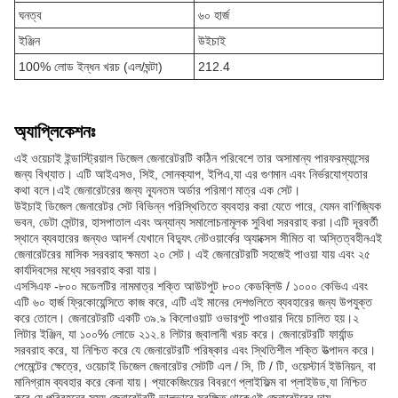
ঘনত্ব
৬০ হার্জ
ইঞ্জিন
উইচাই
100% লোড ইন্ধন খরচ (এল/ঘন্টা)
212.4
অ্যাপ্লিকেশনঃ
এই ওয়েচাই ইন্ডাস্ট্রিয়াল ডিজেল জেনারেটরটি কঠিন পরিবেশে তার অসামান্য পারফরম্যান্সের
জন্য বিখ্যাত। এটি আইএসও, সিই, সোনক্যাপ, ইপিএ,যা এর গুণমান এবং নির্ভরযোগ্যতার
কথা বলে।এই জেনারেটরের জন্য ন্যূনতম অর্ডার পরিমাণ মাত্র এক সেট।
উইচাই ডিজেল জেনারেটর সেট বিভিন্ন পরিস্থিতিতে ব্যবহার করা যেতে পারে, যেমন বাণিজ্যিক
ভবন, ডেটা সেন্টার, হাসপাতাল এবং অন্যান্য সমালোচনামূলক সুবিধা সরবরাহ করা।এটি দূরবর্তী
স্থানে ব্যবহারের জন্যও আদর্শ যেখানে বিদ্যুৎ নেটওয়ার্কের অ্যাক্সেস সীমিত বা অস্তিত্বহীনএই
জেনারেটরের মাসিক সরবরাহ ক্ষমতা ২০ সেট। এই জেনারেটরটি সহজেই পাওয়া যায় এবং ২৫
কার্যদিবসের মধ্যে সরবরাহ করা যায়।
এসসিএফ -৮০০ মডেলটির নামমাত্র শক্তি আউটপুট ৮০০ কেডব্লিউ / ১০০০ কেভিএ এবং
এটি ৬০ হার্জ ফ্রিকোয়েন্সিতে কাজ করে, এটি এই মানের দেশগুলিতে ব্যবহারের জন্য উপযুক্ত
করে তোলে। জেনারেটরটি একটি ৩৯.৯ কিলোওয়াট ওভারপুট পাওয়ার দিয়ে চালিত হয়।২
লিটার ইঞ্জিন, যা ১০০% লোডে ২১২.৪ লিটার জ্বালানী খরচ করে। জেনারেটরটি ফার্যান্ড
সরবরাহ করে, যা নিশ্চিত করে যে জেনারেটরটি পরিষ্কার এবং স্থিতিশীল শক্তি উত্পাদন করে।
পেমেন্টের ক্ষেত্রে, ওয়েচাই ডিজেল জেনারেটর সেটটি এল / সি, টি / টি, ওয়েস্টার্ন ইউনিয়ন, বা
মানিগ্রাম ব্যবহার করে কেনা যায়। প্যাকেজিংয়ের বিবরণে প্লাইফিল্ম বা প্লাইউড,যা নিশ্চিত