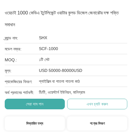
ওয়েচাই 1000 কেভিএ ইন্টেলিজেন্ট ওয়াটার কুলড ডিজেল জেনারেটর দক্ষ শক্তি
সমাধান
SHX
ব্র্যান্ড নাম:
SCF-1000
মডেল নম্বর:
১টি সেট
MOQ.:
USD 50000-80000USD
মূল্য:
প্লাইফিল্ম বা পাতলা পাতলা কাঠ
প্যাকেজিংয়ের বিবরণ:
টি/টি, ওয়েস্টার্ন ইউনিয়ন, মানিগ্রাম
অর্থ প্রদানের শর্তাবলী:
সেরা দাম পান
এখন চ্যাট করুন
বিস্তারিত তথ্য
পণ্যের বিবরণ