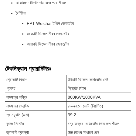
আকাঙ্ক্ষা: টার্বোচার্জড এবং পরে শীতল
বৈশিষ্ট্যঃ
FPT Weichai ইঞ্জিন জেনারেটর
ওয়েচাই ডিজেল নীরব জেনারেটর
ওয়েচাই ডিজেল নীরব জেনারেটর
টেকনিক্যাল প্যারামিটারঃ
প্রোডাক্ট বিভাগ
উইচাই ডিজেল জেনারেটর সেট
প্রকার
স্লিয়েন্ট টাইপ
নামমাত্র শক্তি
800KW/1000KVA
নামমাত্র ভোল্টেজ
৪০০/২৩০ ভোল্ট (নিয়মিত)
স্থানচ্যুতি (এল)
39.2
কুলিং সিস্টেম
বন্ধ চক্রের রেডিয়েটর দিয়ে জল শীতল
জ্বালানী ব্যবস্থা
উচ্চ চাপের সাধারণ রেল