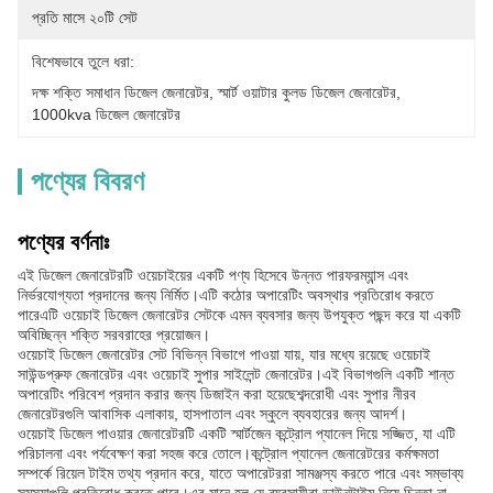
প্রতি মাসে ২০টি সেট
বিশেষভাবে তুলে ধরা:
দক্ষ শক্তি সমাধান ডিজেল জেনারেটর
, 
স্মার্ট ওয়াটার কুলড ডিজেল জেনারেটর
, 
1000kva ডিজেল জেনারেটর
পণ্যের বিবরণ
পণ্যের বর্ণনাঃ
এই ডিজেল জেনারেটরটি ওয়েচাইয়ের একটি পণ্য হিসেবে উন্নত পারফরম্যান্স এবং
নির্ভরযোগ্যতা প্রদানের জন্য নির্মিত।এটি কঠোর অপারেটিং অবস্থার প্রতিরোধ করতে
পারেএটি ওয়েচাই ডিজেল জেনারেটর সেটকে এমন ব্যবসার জন্য উপযুক্ত পছন্দ করে যা একটি
অবিচ্ছিন্ন শক্তি সরবরাহের প্রয়োজন।
ওয়েচাই ডিজেল জেনারেটর সেট বিভিন্ন বিভাগে পাওয়া যায়, যার মধ্যে রয়েছে ওয়েচাই
সাউন্ডপ্রুফ জেনারেটর এবং ওয়েচাই সুপার সাইলেন্ট জেনারেটর।এই বিভাগগুলি একটি শান্ত
অপারেটিং পরিবেশ প্রদান করার জন্য ডিজাইন করা হয়েছেশব্দরোধী এবং সুপার নীরব
জেনারেটরগুলি আবাসিক এলাকায়, হাসপাতাল এবং স্কুলে ব্যবহারের জন্য আদর্শ।
ওয়েচাই ডিজেল পাওয়ার জেনারেটরটি একটি স্মার্টজেন কন্ট্রোল প্যানেল দিয়ে সজ্জিত, যা এটি
পরিচালনা এবং পর্যবেক্ষণ করা সহজ করে তোলে।কন্ট্রোল প্যানেল জেনারেটরের কর্মক্ষমতা
সম্পর্কে রিয়েল টাইম তথ্য প্রদান করে, যাতে অপারেটররা সামঞ্জস্য করতে পারে এবং সম্ভাব্য