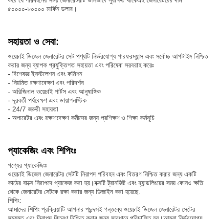
করে যে পরিবহনের সময় জেনারেটরটি ভালভাবে সুরক্ষিত থাকেএই জেনারেটরের দাম
৫০০০০-৮০০০০ মার্কিন ডলার।
সহায়তা ও সেবা:
ওয়েচাই ডিজেল জেনারেটর সেট পণ্যটি নির্ভরযোগ্য পারফরম্যান্স এবং সর্বোচ্চ আপটাইম নিশ্চিত
করার জন্য ব্যাপক প্রযুক্তিগত সহায়তা এবং পরিষেবা সরবরাহ করেঃ
- বিশেষজ্ঞ ইনস্টলেশন এবং কমিশন
- নিয়মিত রক্ষণাবেক্ষণ এবং পরিদর্শন
- অরিজিনাল ওয়েচাই পার্টস এবং আনুষাঙ্গিক
- দূরবর্তী পর্যবেক্ষণ এবং ডায়াগনস্টিক
- 24/7 জরুরী সহায়তা
- অপারেটর এবং রক্ষণাবেক্ষণ কর্মীদের জন্য প্রশিক্ষণ ও শিক্ষা কর্মসূচি
প্যাকেজিং এবং শিপিংঃ
পণ্যের প্যাকেজিংঃ
ওয়েচাই ডিজেল জেনারেটর সেটটি নিরাপদ পরিবহন এবং বিতরণ নিশ্চিত করার জন্য একটি
কাঠের বাক্সে নিরাপদে প্যাকেজ করা হয়।বক্সটি ট্রানজিট এবং হ্যান্ডলিংয়ের সময় কোনও ক্ষতি
থেকে জেনারেটর সেটকে রক্ষা করার জন্য ডিজাইন করা হয়েছে.
শিপিং:
আমাদের শিপিং প্রক্রিয়াটি আপনার পছন্দসই গন্তব্যে ওয়েচাই ডিজেল জেনারেটর সেটের
সময়মত এবং নিরাপদ বিতরণ নিশ্চিত করার জন্য সাবধানে পরিচালিত হয়।আমরা নির্ভরযোগ্য