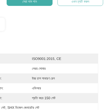
সেরা দাম পান
এখন চ্যাট করুন
ISO9001:2015, CE
লেরয় সোমার
ি:
উচ্চ চাপ সাধারণ রেল
ধান:
এভিআর
া:
প্রতি বছর 150 সেট
র সেট
, 
SHX ডিজেল জেনারেটর সেট