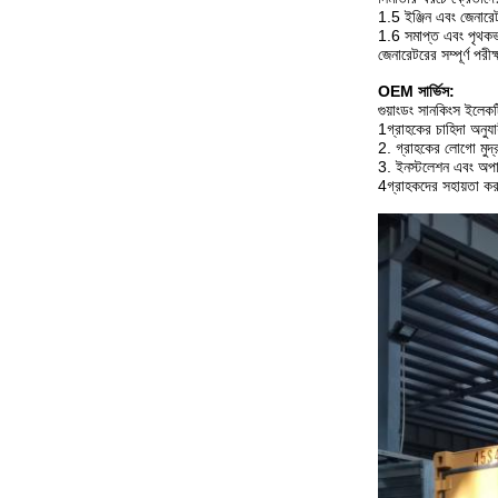
1.5 ইঞ্জিন এবং জেনারেট
1.6 সমাপ্ত এবং পৃথকভা
জেনারেটরের সম্পূর্ণ পরীক্
OEM সার্ভিস:
গুয়াংডং সানকিংস ইলে
1গ্রাহকের চাহিদা অনুয
2. গ্রাহকের লোগো মুদ্র
3. ইনস্টলেশন এবং অপারে
4গ্রাহকদের সহায়তা করার