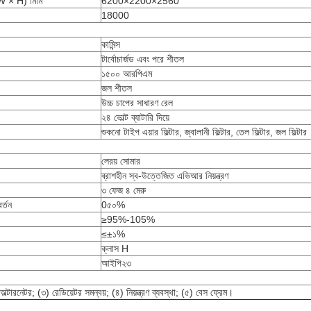
 W × H) মিমি
6200×2200×2560
18000
কামিন্স
টার্বোচার্জড এবং পরে শীতল
১৫০০ আরপিএম
জল শীতল
উচ্চ চাপের সাধারণ রেল
২৪ ভোল্ট ব্যাটারি দিয়ে
শুকনো টাইপ এয়ার ফিল্টার, জ্বালানী ফিল্টার, তেল ফিল্টার, জল ফিল্টার
লেরয় সোমার
ব্রাশহীন স্ব-উত্তেজিত এভিআর নিয়ন্ত্রণ
৩ ফেজ ৪ মেরু
র্তন
0৫০%
≥95%-105%
≤±১%
ক্লাস H
আইপি২৩
ল্টারনেটর; (৩) রেডিয়েটর সমন্বয়; (৪) নিয়ন্ত্রণ ব্যবস্থা; (৫) বেস ফ্রেম।