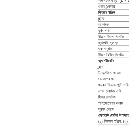
সামগ্রিক মাত্রা (L ×
ওজন (কেজি)
ডিজেল ইঞ্জিন
ব্র্যান্ড
আকাঙ্ক্ষা
ঘূর্ণন গতি
ইঞ্জিন শীতল সিস্টেম
জ্বালানী ব্যবস্থা
শুরু পদ্ধতি
ইঞ্জিন ফিল্টার সিস্টেম
অ্যালটারেটর
ব্র্যান্ড
উত্তেজিত প্রকার
সংযোগের ধরন
ধ্রুবক ফ্রিকোয়েন্সি পরিব
লোড ভোল্টেজ নেই
স্থির ভোল্টেজ
আইসোলেশন ক্লাস
সুরক্ষা গ্রেড
জেনারেট সেটের উপাদান
(১) ডিজেল ইঞ্জিন; (২) অ