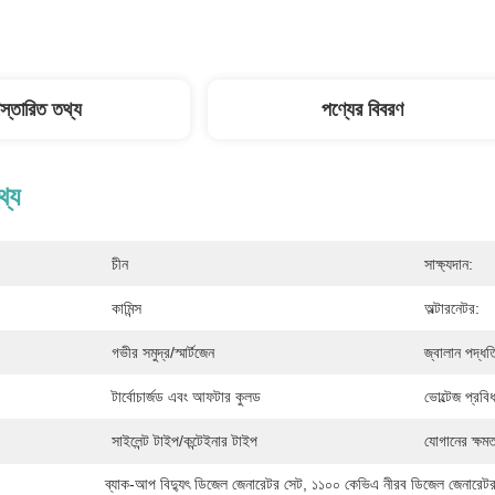
িস্তারিত তথ্য
পণ্যের বিবরণ
থ্য
চীন
সাক্ষ্যদান:
কামিন্স
অল্টারনেটর:
গভীর সমুদ্র/স্মার্টজেন
জ্বালান পদ্ধত
টার্বোচার্জড এবং আফটার কুলড
ভোল্টেজ প্রবি
সাইলেন্ট টাইপ/কন্টেইনার টাইপ
যোগানের ক্ষমত
ব্যাক-আপ বিদ্যুৎ ডিজেল জেনারেটর সেট
, 
১১০০ কেভিএ নীরব ডিজেল জেনারেট