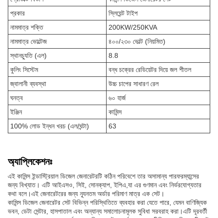
প্রকার
স্লিয়েন্ট টাইপ
নামমাত্র শক্তি
200KW/250KVA
নামমাত্র ভোল্টেজ
৪০০/২৩০ ভোল্ট (নিয়মিত)
স্থানচ্যুতি (এল)
8.8
কুলিং সিস্টেম
বন্ধ চক্রের রেডিয়েটর দিয়ে জল শীতল
জ্বালানী ব্যবস্থা
উচ্চ চাপের সাধারণ রেল
ঘনত্ব
৬০ হার্জ
ইঞ্জিন
কামিন্স
100% লোড ইন্ধন খরচ (এল/ঘন্টা)
63
অ্যাপ্লিকেশনঃ
এই কামিন্স ইন্ডাস্ট্রিয়াল ডিজেল জেনারেটরটি কঠিন পরিবেশে তার অসামান্য পারফরম্যান্সের
জন্য বিখ্যাত। এটি আইএসও, সিই, সোনক্যাপ, ইপিএ,যা এর গুণমান এবং নির্ভরযোগ্যতার
কথা বলে।এই জেনারেটরের জন্য ন্যূনতম অর্ডার পরিমাণ মাত্র এক সেট।
কামিন্স ডিজেল জেনারেটর সেট বিভিন্ন পরিস্থিতিতে ব্যবহার করা যেতে পারে, যেমন বাণিজ্যিক
ভবন, ডেটা সেন্টার, হাসপাতাল এবং অন্যান্য সমালোচনামূলক সুবিধা সরবরাহ করা।এটি দূরবর্তী