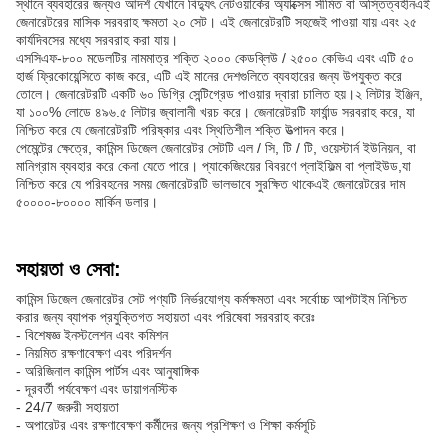
স্থানে ব্যবহারের জন্যও আদর্শ যেখানে বিদ্যুৎ নেটওয়ার্কের অ্যাক্সেস সীমিত বা অস্তিত্বহীনএই
জেনারেটরের মাসিক সরবরাহ ক্ষমতা ২০ সেট। এই জেনারেটরটি সহজেই পাওয়া যায় এবং ২৫
কার্যদিবসের মধ্যে সরবরাহ করা যায়।
এসসিএফ-৮০০ মডেলটির নামমাত্র শক্তি ২০০০ কেডব্লিউ / ২৫০০ কেভিএ এবং এটি ৫০
হার্জ ফ্রিকোয়েন্সিতে কাজ করে, এটি এই মানের দেশগুলিতে ব্যবহারের জন্য উপযুক্ত করে
তোলে। জেনারেটরটি একটি ৬০ ডিগ্রি সেন্টিগ্রেড পাওয়ার দ্বারা চালিত হয়।২ লিটার ইঞ্জিন,
যা ১০০% লোডে ৪৯৬.৫ লিটার জ্বালানী খরচ করে। জেনারেটরটি ফার্যান্ড সরবরাহ করে, যা
নিশ্চিত করে যে জেনারেটরটি পরিষ্কার এবং স্থিতিশীল শক্তি উত্পাদন করে।
পেমেন্টের ক্ষেত্রে, কামিন্স ডিজেল জেনারেটর সেটটি এল / সি, টি / টি, ওয়েস্টার্ন ইউনিয়ন, বা
মানিগ্রাম ব্যবহার করে কেনা যেতে পারে। প্যাকেজিংয়ের বিবরণে প্লাইফিল্ম বা প্লাইউড,যা
নিশ্চিত করে যে পরিবহনের সময় জেনারেটরটি ভালভাবে সুরক্ষিত থাকেএই জেনারেটরের দাম
৫০০০০-৮০০০০ মার্কিন ডলার।
সহায়তা ও সেবা:
কামিন্স ডিজেল জেনারেটর সেট পণ্যটি নির্ভরযোগ্য কর্মক্ষমতা এবং সর্বোচ্চ আপটাইম নিশ্চিত
করার জন্য ব্যাপক প্রযুক্তিগত সহায়তা এবং পরিষেবা সরবরাহ করেঃ
- বিশেষজ্ঞ ইনস্টলেশন এবং কমিশন
- নিয়মিত রক্ষণাবেক্ষণ এবং পরিদর্শন
- অরিজিনাল কামিন্স পার্টস এবং আনুষাঙ্গিক
- দূরবর্তী পর্যবেক্ষণ এবং ডায়াগনস্টিক
- 24/7 জরুরী সহায়তা
- অপারেটর এবং রক্ষণাবেক্ষণ কর্মীদের জন্য প্রশিক্ষণ ও শিক্ষা কর্মসূচি