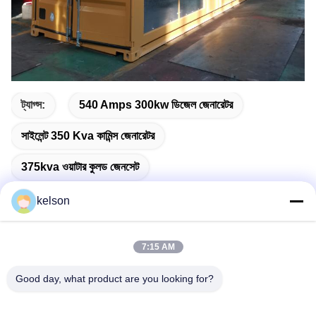
ট্যাগ্স:
540 Amps 300kw ডিজেল জেনারেটর
সাইলেন্ট 350 Kva কামিন্স জেনারেটর
375kva ওয়াটার কুলড জেনসেট
kelson
7:15 AM
দ্রুত যোগাযোগ
Good day, what product are you looking for?
ঠিকানা
নং 1, জিংলং ২য় রোড, গুয়াংলং ইন্ডাস্ট্রিয়াল জোন, চেনকুন টাউন, শুন্ডে, ফোশান, চীন।