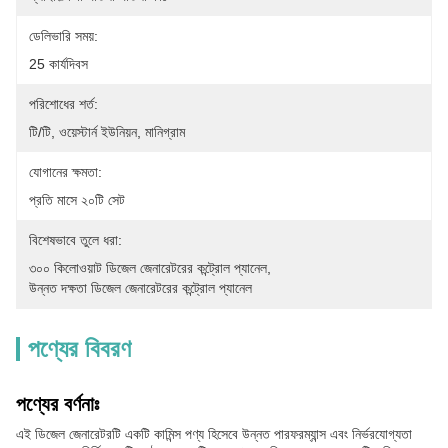
ডেলিভারি সময়:
25 কার্যদিবস
পরিশোধের শর্ত:
টি/টি, ওয়েস্টার্ন ইউনিয়ন, মানিগ্রাম
যোগানের ক্ষমতা:
প্রতি মাসে ২০টি সেট
বিশেষভাবে তুলে ধরা:
৩০০ কিলোওয়াট ডিজেল জেনারেটরের কন্ট্রোল প্যানেল
, 
উন্নত দক্ষতা ডিজেল জেনারেটরের কন্ট্রোল প্যানেল
পণ্যের বিবরণ
পণ্যের বর্ণনাঃ
এই ডিজেল জেনারেটরটি একটি কামিন্স পণ্য হিসেবে উন্নত পারফরম্যান্স এবং নির্ভরযোগ্যতা