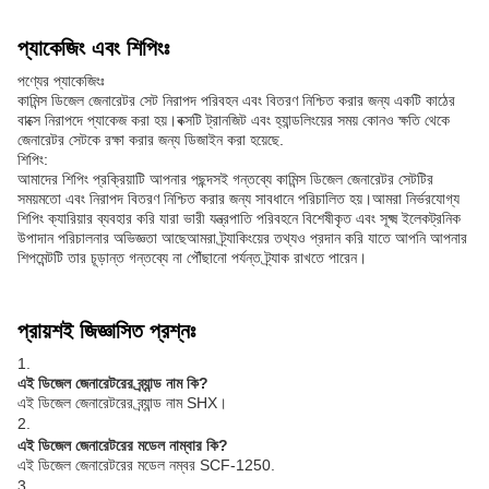
প্যাকেজিং এবং শিপিংঃ
পণ্যের প্যাকেজিংঃ
কামিন্স ডিজেল জেনারেটর সেট নিরাপদ পরিবহন এবং বিতরণ নিশ্চিত করার জন্য একটি কাঠের
বাক্সে নিরাপদে প্যাকেজ করা হয়।বক্সটি ট্রানজিট এবং হ্যান্ডলিংয়ের সময় কোনও ক্ষতি থেকে
জেনারেটর সেটকে রক্ষা করার জন্য ডিজাইন করা হয়েছে.
শিপিং:
আমাদের শিপিং প্রক্রিয়াটি আপনার পছন্দসই গন্তব্যে কামিন্স ডিজেল জেনারেটর সেটটির
সময়মতো এবং নিরাপদ বিতরণ নিশ্চিত করার জন্য সাবধানে পরিচালিত হয়।আমরা নির্ভরযোগ্য
শিপিং ক্যারিয়ার ব্যবহার করি যারা ভারী যন্ত্রপাতি পরিবহনে বিশেষীকৃত এবং সূক্ষ্ম ইলেকট্রনিক
উপাদান পরিচালনার অভিজ্ঞতা আছেআমরা ট্র্যাকিংয়ের তথ্যও প্রদান করি যাতে আপনি আপনার
শিপমেন্টটি তার চূড়ান্ত গন্তব্যে না পৌঁছানো পর্যন্ত ট্র্যাক রাখতে পারেন।
প্রায়শই জিজ্ঞাসিত প্রশ্নঃ
1.
এই ডিজেল জেনারেটরের ব্র্যান্ড নাম কি?
এই ডিজেল জেনারেটরের ব্র্যান্ড নাম SHX।
2.
এই ডিজেল জেনারেটরের মডেল নাম্বার কি?
এই ডিজেল জেনারেটরের মডেল নম্বর SCF-1250.
3.