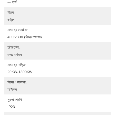
৬০ হার্জ
ইঞ্জিন:
কামিন্স
নামমাত্র ভোল্টেজ:
400/230V (নিয়ন্ত্রণযোগ্য)
অল্টারনেটর:
লেরয় সোমার
নামমাত্র শক্তি:
20KW-1800KW
নিয়ন্ত্রণ ব্যবস্থা:
স্মার্টজেন
সুরক্ষা শ্রেণি:
IP23