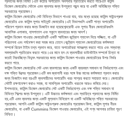
প্রদানের জন্য নির্মিত।এটি কঠোর অপারেটিং অবস্থার প্রতিরোধ করতে পারেএটি কমিন্স
ডিজেল জেনারেটর সেটকে এমন ব্যবসার জন্য উপযুক্ত পছন্দ করে যা একটি অবিচ্ছিন্ন শক্তি
সরবরাহের প্রয়োজন।
কামিন্স ডিজেল জেনারেটর সেট বিভিন্ন বিভাগে পাওয়া যায়, যার মধ্যে রয়েছে কামিন্স সাউন্ডপ্রুফ
জেনারেটর এবং কামিন্স সুপার সাইলেন্ট জেনারেটর।এই বিভাগগুলি একটি শান্ত অপারেটিং
পরিবেশ প্রদান করার জন্য ডিজাইন করা হয়েছেশব্দরোধী এবং সুপার নীরব জেনারেটরগুলি
আবাসিক এলাকায়, হাসপাতাল এবং স্কুলে ব্যবহারের জন্য আদর্শ।
কামিন্স ডিজেল পাওয়ার জেনারেটরটি একটি স্মার্টজেন কন্ট্রোল প্যানেল দিয়ে সজ্জিত, যা এটি
পরিচালনা এবং পর্যবেক্ষণ করা সহজ করে তোলে।কন্ট্রোল প্যানেল জেনারেটরের কর্মক্ষমতা
সম্পর্কে রিয়েল টাইম তথ্য প্রদান করে, যাতে অপারেটররা সামঞ্জস্য করতে পারে এবং সম্ভাব্য
সমস্যাগুলি প্রতিরোধ করতে পারে।এর মানে হল যে ব্যবসায়ীরা ডাউনটাইম সম্পর্কে চিন্তা না
করেই নিরবচ্ছিন্ন বিদ্যুৎ সরবরাহের জন্য কামিন্স ডিজেল পাওয়ার জেনারেটরের উপর নির্ভর
করতে পারে.
কামিন্স ডিজেল জেনারেটর সেট এমন ব্যবসায়ের জন্য একটি ব্যয়বহুল সমাধান যা নির্ভরযোগ্য এবং
দক্ষ শক্তি উত্সের প্রয়োজন।এটি কম জ্বালানী খরচ সঙ্গে উচ্চ মানের কর্মক্ষমতা প্রদান করার
জন্য ডিজাইন করা হয়এটি ব্যবসায়ীদের অপারেটিং খরচ সাশ্রয় করতে সহায়তা করে। জেনারেটর
সেটটি রক্ষণাবেক্ষণ করাও সহজ, যা সামগ্রিক অপারেটিং খরচকে আরও কমিয়ে দেয়।
উপসংহারে, কামিন্স ডিজেল জেনারেটর সেট একটি নির্ভরযোগ্য এবং দক্ষ শক্তি সমাধান যা
বিভিন্ন শিল্পের জন্য উপযুক্ত। এটি উচ্চতর কর্মক্ষমতা এবং স্থায়িত্ব প্রদানের জন্য নির্মিত
হয়,এটি এমন ব্যবসার জন্য একটি মূল্যবান বিনিয়োগ যা একটি অবিচ্ছিন্ন শক্তি সরবরাহের
প্রয়োজন. আপনি একটি কামিন্স সাউন্ডপ্রুফ জেনারেটর প্রয়োজন কিনা, কামিন্স সুপার নীরব
জেনারেটর, বা একটি Cummins ডিজেল পাওয়ার জেনারেটর, এই পণ্য আপনার চাহিদা পূরণ
নিশ্চিত।