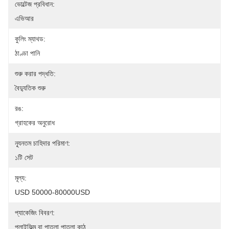
ভোল্টেজ প্রবিধান:
এভিআর
কুলিং ম্যাথড:
ঠাণ্ডা পানি
শুরু করার পদ্ধতি:
বৈদ্যুতিক শুরু
রঙ:
গ্রাহকের অনুরোধ
ন্যূনতম চাহিদার পরিমাণ:
১টি সেট
মূল্য:
USD 50000-80000USD
প্যাকেজিং বিবরণ:
প্লাইফিল্ম বা পাতলা পাতলা কাঠ