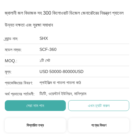
জ্বালানী জল বিভাজক সহ 300 কিলোওয়াট ডিজেল জেনারেটরের নিয়ন্ত্রণ প্যানেল
উন্নত দক্ষতা এবং সুরক্ষা সমাধান
SHX
ব্র্যান্ড নাম:
SCF-360
মডেল নম্বর:
১টি সেট
MOQ.:
USD 50000-80000USD
মূল্য:
প্লাইফিল্ম বা পাতলা পাতলা কাঠ
প্যাকেজিংয়ের বিবরণ:
টি/টি, ওয়েস্টার্ন ইউনিয়ন, মানিগ্রাম
অর্থ প্রদানের শর্তাবলী:
সেরা দাম পান
এখন চ্যাট করুন
বিস্তারিত তথ্য
পণ্যের বিবরণ