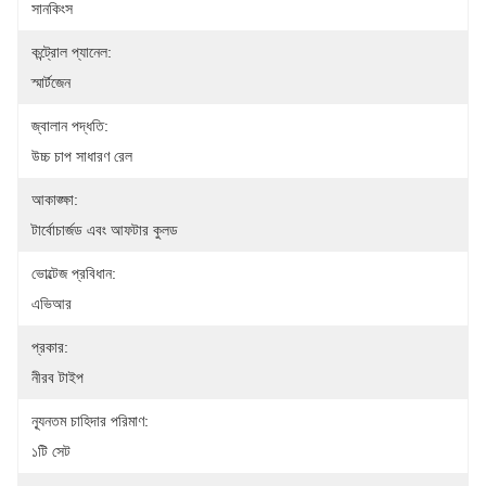
সানকিংস
কন্ট্রোল প্যানেল:
স্মার্টজেন
জ্বালান পদ্ধতি:
উচ্চ চাপ সাধারণ রেল
আকাঙ্ক্ষা:
টার্বোচার্জড এবং আফটার কুলড
ভোল্টেজ প্রবিধান:
এভিআর
প্রকার:
নীরব টাইপ
ন্যূনতম চাহিদার পরিমাণ:
১টি সেট