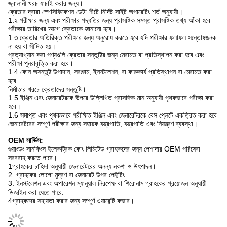
জ্বালানী খরচ যাচাই করার জন্য।
ক্রেতার দ্বারা স্পেসিফিকেশন ডেটা শীটে নির্দিষ্ট সাইট অপারেটিং শর্ত অনুযায়ী।
1.২ পরীক্ষার জন্য এবং পরীক্ষার পদ্ধতির জন্য প্রাসঙ্গিক সমস্ত প্রাসঙ্গিক তথ্য আঁকা হবে
পরীক্ষার তারিখের আগে ক্রেতাকে জানানো হবে।
1.৩ ক্রেতার অতিরিক্ত পরীক্ষার জন্য অনুরোধ করতে হবে যদি পরীক্ষার ফলাফল সন্তোষজনক
না হয় বা সীমিত হয়।
প্রত্যাখ্যান করা পণ্যগুলি ক্রেতার সন্তুষ্টির জন্য মেরামত বা প্রতিস্থাপন করা হবে এবং
পরীক্ষা পুনরাবৃত্তি করা হবে।
1.4 কোন অসন্তুষ্ট উপাদান, সরঞ্জাম, ইনস্টলেশন, বা কারুকার্য প্রতিস্থাপন বা মেরামত করা
হবে
নির্মাতার খরচে ক্রেতাদের সন্তুষ্টি।
1.5 ইঞ্জিন এবং জেনারেটরকে উপরে উল্লিখিত প্রাসঙ্গিক মান অনুযায়ী পৃথকভাবে পরীক্ষা করা
হবে।
1.6 সমাপ্ত এবং পৃথকভাবে পরীক্ষিত ইঞ্জিন এবং জেনারেটরকে বেস প্লেটে একত্রিত করা হবে
জেনারেটরের সম্পূর্ণ পরীক্ষার জন্য সহায়ক যন্ত্রপাতি, যন্ত্রপাতি এবং নিয়ন্ত্রণ ব্যবস্থা।
OEM সার্ভিস:
গুয়াংডং সানকিংস ইলেকট্রিক কোং লিমিটেড গ্রাহকদের জন্য পেশাদার OEM পরিষেবা
সরবরাহ করতে পারে।
1গ্রাহকের চাহিদা অনুযায়ী জেনারেটরের অনন্য নকশা ও উৎপাদন।
2. গ্রাহকের লোগো মুদ্রণ বা জেনারেট উপর পেইন্টিং
3. ইনস্টলেশন এবং অপারেশন ম্যানুয়াল নিরপেক্ষ বা শিরোনাম গ্রাহকের প্রয়োজন অনুযায়ী
ডিজাইন করা যেতে পারে.
4গ্রাহকদের সহায়তা করার জন্য সম্পূর্ণ ওয়ারেন্টি কভার।