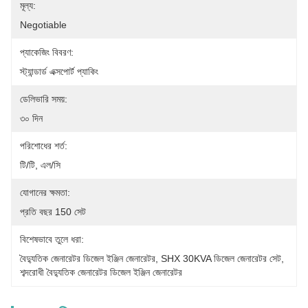
মূল্য:
Negotiable
প্যাকেজিং বিবরণ:
স্ট্যান্ডার্ড এক্সপোর্ট প্যাকিং
ডেলিভারি সময়:
৩০ দিন
পরিশোধের শর্ত:
টি/টি, এল/সি
যোগানের ক্ষমতা:
প্রতি বছর 150 সেট
বিশেষভাবে তুলে ধরা:
বৈদ্যুতিক জেনারেটর ডিজেল ইঞ্জিন জেনারেটর
, 
SHX 30KVA ডিজেল জেনারেটর সেট
, 
শব্দরোধী বৈদ্যুতিক জেনারেটর ডিজেল ইঞ্জিন জেনারেটর