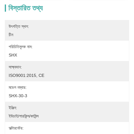
বিস্তারিত তথ্য
উৎপত্তি স্থল:
চীন
পরিচিতিমুলক নাম:
SHX
সাক্ষ্যদান:
ISO9001:2015, CE
মডেল নম্বার:
SHX-30-3
ইঞ্জিন:
ইউচাই/পারকিন্স/কামিন্স
অল্টারনেটর: