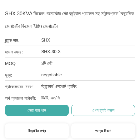
SHX 30KVA ডিজেল জেনারেটর সেট কন্ট্রোল প্যানেল সহ সাউন্ডপ্রুফ বৈদ্যুতিক
জেনারেটর ডিজেল ইঞ্জিন জেনারেটর
SHX
ব্র্যান্ড নাম:
SHX-30-3
মডেল নম্বর:
১টি সেট
MOQ.:
negotiable
মূল্য:
স্ট্যান্ডার্ড এক্সপোর্ট প্যাকিং
প্যাকেজিংয়ের বিবরণ:
টি/টি, এল/সি
অর্থ প্রদানের শর্তাবলী:
সেরা দাম পান
এখন চ্যাট করুন
বিস্তারিত তথ্য
পণ্যের বিবরণ