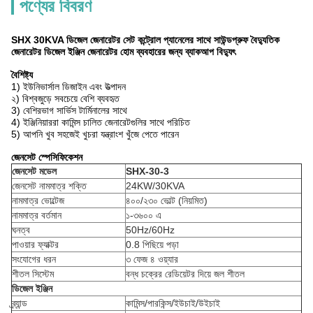
পণ্যের বিবরণ
SHX 30KVA ডিজেল জেনারেটর সেট কন্ট্রোল প্যানেলের সাথে সাউন্ডপ্রুফ বৈদ্যুতিক
জেনারেটর ডিজেল ইঞ্জিন জেনারেটর হোম ব্যবহারের জন্য ব্যাকআপ বিদ্যুৎ
বৈশিষ্ট্য
1) ইউনিভার্সাল ডিজাইন এবং উত্পাদন
২) বিশ্বজুড়ে সবচেয়ে বেশি ব্যবহৃত
3) বেশিরভাগ সার্ভিস টার্মিনালের সাথে
4) ইঞ্জিনিয়াররা কামিন্স চালিত জেনারেটগুলির সাথে পরিচিত
5) আপনি খুব সহজেই খুচরা যন্ত্রাংশ খুঁজে পেতে পারেন
জেনসেট স্পেসিফিকেশন
জেনসেট মডেল
SHX-30-3
জেনসেট নামমাত্র শক্তি
24KW/30KVA
নামমাত্র ভোল্টেজ
৪০০/২৩০ ভোল্ট (নিয়মিত)
নামমাত্র বর্তমান
১-৩৬০০ এ
ঘনত্ব
50Hz/60Hz
পাওয়ার ফ্যাক্টর
0.8 পিছিয়ে পড়া
সংযোগের ধরন
৩ ফেজ ৪ ওয়্যার
শীতল সিস্টেম
বন্ধ চক্রের রেডিয়েটর দিয়ে জল শীতল
ডিজেল ইঞ্জিন
ব্র্যান্ড
কামিন্স/পারকিন্স/ইউচাই/উইচাই