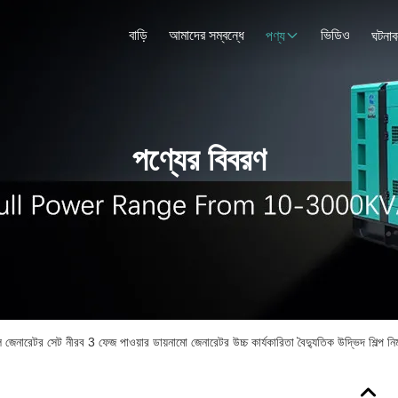
বাড়ি
আমাদের সম্বন্ধে
ভিডিও
পণ্য
ঘটনাব
পণ্যের বিবরণ
র সেট নীরব 3 ফেজ পাওয়ার ডায়নামো জেনারেটর উচ্চ কার্যকারিতা বৈদ্যুতিক উদ্ভিদ শিল্প নির্ম