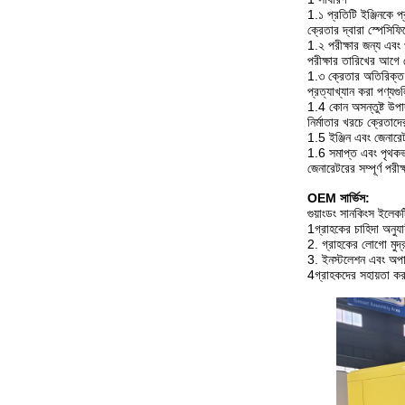
1.১ প্রতিটি ইঞ্জিনকে প
ক্রেতার দ্বারা স্পেসিফি
1.২ পরীক্ষার জন্য এবং প
পরীক্ষার তারিখের আগে
1.৩ ক্রেতার অতিরিক্ত 
প্রত্যাখ্যান করা পণ্যগু
1.4 কোন অসন্তুষ্ট উপাদ
নির্মাতার খরচে ক্রেতাদের
1.5 ইঞ্জিন এবং জেনারেট
1.6 সমাপ্ত এবং পৃথকভা
জেনারেটরের সম্পূর্ণ পরীক্
OEM সার্ভিস:
গুয়াংডং সানকিংস ইলে
1গ্রাহকের চাহিদা অনুয
2. গ্রাহকের লোগো মুদ্র
3. ইনস্টলেশন এবং অপারে
4গ্রাহকদের সহায়তা করার