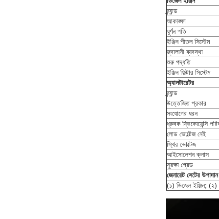
ডিজেল ইঞ্জিন
ব্র্যান্ড
আকাঙ্ক্ষা
ঘূর্ণন গতি
ইঞ্জিন শীতল সিস্টেম
জ্বালানী ব্যবস্থা
শুরু পদ্ধতি
ইঞ্জিন ফিল্টার সিস্টেম
অ্যালটারেটর
ব্র্যান্ড
উত্তেজিত প্রকার
সংযোগের ধরন
ধ্রুবক ফ্রিকোয়েন্সি পরিব
লোড ভোল্টেজ নেই
স্থির ভোল্টেজ
আইসোলেশন ক্লাস
সুরক্ষা গ্রেড
জেনারেট সেটের উপাদান
(১) ডিজেল ইঞ্জিন; (২) অ