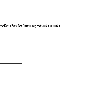
িক উদ্ভিদ শিল্প নির্মাণের জন্য আল্টারনেটর জেনারেটর