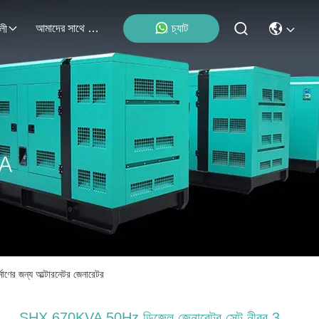
আমাদের সাথে যোগাযোগ
চ্যাট
লী
াণের জন্য আল্টারনেটর জেনারেটর
SHX 670KVA 50Hz ডিজেল জেনারেটর সেট নীরব 3