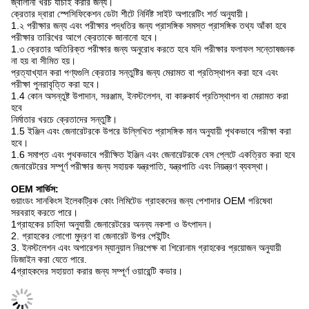
জ্বালানী খরচ যাচাই করার জন্য।
ক্রেতার দ্বারা স্পেসিফিকেশন ডেটা শীটে নির্দিষ্ট সাইট অপারেটিং শর্ত অনুযায়ী।
1.২ পরীক্ষার জন্য এবং পরীক্ষার পদ্ধতির জন্য প্রাসঙ্গিক সমস্ত প্রাসঙ্গিক তথ্য আঁকা হবে
পরীক্ষার তারিখের আগে ক্রেতাকে জানানো হবে।
1.৩ ক্রেতার অতিরিক্ত পরীক্ষার জন্য অনুরোধ করতে হবে যদি পরীক্ষার ফলাফল সন্তোষজনক
না হয় বা সীমিত হয়।
প্রত্যাখ্যান করা পণ্যগুলি ক্রেতার সন্তুষ্টির জন্য মেরামত বা প্রতিস্থাপন করা হবে এবং
পরীক্ষা পুনরাবৃত্তি করা হবে।
1.4 কোন অসন্তুষ্ট উপাদান, সরঞ্জাম, ইনস্টলেশন, বা কারুকার্য প্রতিস্থাপন বা মেরামত করা
হবে
নির্মাতার খরচে ক্রেতাদের সন্তুষ্টি।
1.5 ইঞ্জিন এবং জেনারেটরকে উপরে উল্লিখিত প্রাসঙ্গিক মান অনুযায়ী পৃথকভাবে পরীক্ষা করা
হবে।
1.6 সমাপ্ত এবং পৃথকভাবে পরীক্ষিত ইঞ্জিন এবং জেনারেটরকে বেস প্লেটে একত্রিত করা হবে
জেনারেটরের সম্পূর্ণ পরীক্ষার জন্য সহায়ক যন্ত্রপাতি, যন্ত্রপাতি এবং নিয়ন্ত্রণ ব্যবস্থা।
OEM সার্ভিস:
গুয়াংডং সানকিংস ইলেকট্রিক কোং লিমিটেড গ্রাহকদের জন্য পেশাদার OEM পরিষেবা
সরবরাহ করতে পারে।
1গ্রাহকের চাহিদা অনুযায়ী জেনারেটরের অনন্য নকশা ও উৎপাদন।
2. গ্রাহকের লোগো মুদ্রণ বা জেনারেট উপর পেইন্টিং
3. ইনস্টলেশন এবং অপারেশন ম্যানুয়াল নিরপেক্ষ বা শিরোনাম গ্রাহকের প্রয়োজন অনুযায়ী
ডিজাইন করা যেতে পারে.
4গ্রাহকদের সহায়তা করার জন্য সম্পূর্ণ ওয়ারেন্টি কভার।