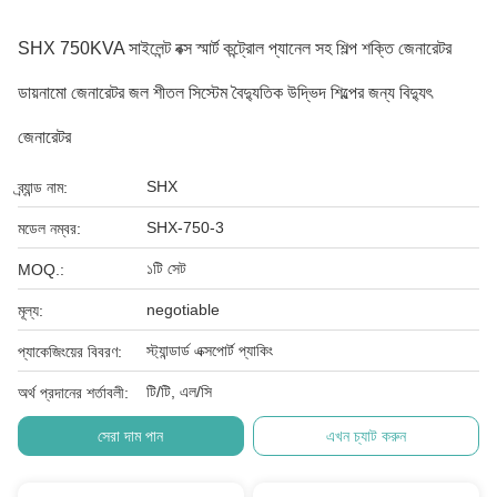
SHX 750KVA সাইলেন্ট বক্স স্মার্ট কন্ট্রোল প্যানেল সহ শিল্প শক্তি জেনারেটর
ডায়নামো জেনারেটর জল শীতল সিস্টেম বৈদ্যুতিক উদ্ভিদ শিল্পের জন্য বিদ্যুৎ
জেনারেটর
SHX
ব্র্যান্ড নাম:
SHX-750-3
মডেল নম্বর:
১টি সেট
MOQ.:
negotiable
মূল্য:
স্ট্যান্ডার্ড এক্সপোর্ট প্যাকিং
প্যাকেজিংয়ের বিবরণ:
টি/টি, এল/সি
অর্থ প্রদানের শর্তাবলী:
সেরা দাম পান
এখন চ্যাট করুন