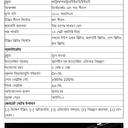
ব্র্যান্ড
কামিন্স/পারকিন্স/ইউচাই/উইচাই
আকাঙ্ক্ষা
টার্বোচার্জড এবং পরে শীতল
ঘূর্ণন গতি
১৫০০ আরপিএম
ইঞ্জিন শীতল সিস্টেম
জল শীতল
জ্বালানী ব্যবস্থা
উচ্চ চাপের সাধারণ রেল
শুরু পদ্ধতি
২৪ ভোল্ট ব্যাটারি দিয়ে
শুকনো টাইপ এয়ার ফিল্টার, জ্বালানী ফিল্টার, তেল ফিল্টার,
ইঞ্জিন ফিল্টার সিস্টেম
জল ফিল্টার
অ্যালটারেটর
ব্র্যান্ড
ডুবে যাওয়া
উত্তেজিত প্রকার
ব্রাশহীন স্ব-উত্তেজিত এভিআর নিয়ন্ত্রণ
সংযোগের ধরন
৩ ফেজ ৪ মেরু
ধ্রুবক ফ্রিকোয়েন্সি পরিবর্তন
0৫০%
লোড ভোল্টেজ নেই
≥95%-105%
স্থির ভোল্টেজ
≤±১%
আইসোলেশন ক্লাস
ক্লাস H
সুরক্ষা গ্রেড
আইপি২৩
জেনারেট সেটের উপাদান
(১) ডিজেল ইঞ্জিন; (২) অল্টারনেটর; (৩) রেডিয়েটর সমন্বয়; (৪) নিয়ন্ত্রণ ব্যবস্থা; (৫) বেস
ফ্রেম।