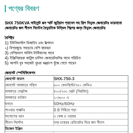
পণ্যের বিবরণ
SHX 750KVA সাইলেন্ট বক্স স্মার্ট কন্ট্রোল প্যানেল সহ শিল্প বিদ্যুৎ জেনারেটর ডায়নামো
জেনারেটর জল শীতল সিস্টেম বৈদ্যুতিক উদ্ভিদ শিল্পের জন্য বিদ্যুৎ জেনারেটর
বৈশিষ্ট্য
1) ইউনিভার্সাল ডিজাইন এবং উত্পাদন
২) বিশ্বজুড়ে সবচেয়ে বেশি ব্যবহৃত
3) বেশিরভাগ সার্ভিস টার্মিনালের সাথে
4) ইঞ্জিনিয়াররা কামিন্স চালিত জেনারেটগুলির সাথে পরিচিত
5) আপনি খুব সহজেই খুচরা যন্ত্রাংশ খুঁজে পেতে পারেন
জেনসেট স্পেসিফিকেশন
জেনসেট মডেল
SHX-750-3
জেনসেট নামমাত্র শক্তি
৬০০ কেডব্লিউ/৭৫০ কেভিএ
নামমাত্র ভোল্টেজ
৪০০/২৩০ ভোল্ট (নিয়মিত)
নামমাত্র বর্তমান
১-৩৬০০ এ
ঘনত্ব
50Hz/60Hz
পাওয়ার ফ্যাক্টর
0.8 পিছিয়ে পড়া
সংযোগের ধরন
৩ ফেজ ৪ ওয়্যার
শীতল সিস্টেম
বন্ধ চক্রের রেডিয়েটর দিয়ে জল শীতল
ডিজেল ইঞ্জিন