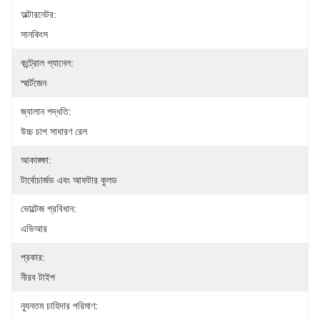
অল্টারনেটর:
সানকিংস
কন্ট্রোল প্যানেল:
স্মার্টজেন
জ্বালান পদ্ধতি:
উচ্চ চাপ সাধারণ রেল
আকাঙ্ক্ষা:
টার্বোচার্জড এবং আফটার কুলড
ভোল্টেজ প্রবিধান:
এভিআর
প্রকার:
নীরব টাইপ
ন্যূনতম চাহিদার পরিমাণ: