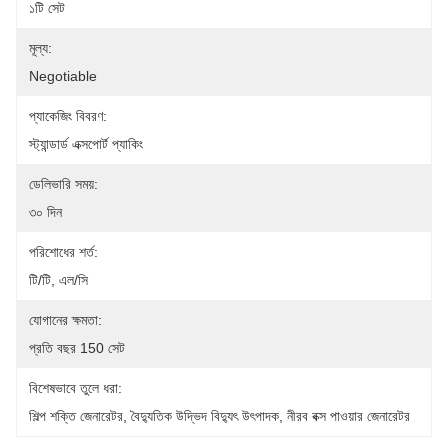
১টি সেট
মূল্য:
Negotiable
প্যাকেজিং বিবরণ:
স্ট্যান্ডার্ড এক্সপোর্ট প্যাকিং
ডেলিভারি সময়:
৩০ দিন
পরিশোধের শর্ত:
টি/টি, এল/সি
যোগানের ক্ষমতা:
প্রতি বছর 150 সেট
বিশেষভাবে তুলে ধরা:
শিল্প শক্তি জেনারেটর
, 
বৈদ্যুতিক উদ্ভিদ বিদ্যুৎ উৎপাদক
, 
নীরব বক্স পাওয়ার জেনারেটর