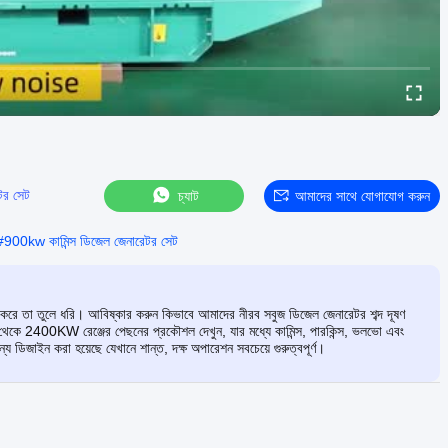
েটর সেট
চ্যাট
আমাদের সাথে যোগাযোগ করুন
#
900kw কামিন্স ডিজেল জেনারেটর সেট
দ করে তা তুলে ধরি। আবিষ্কার করুন কিভাবে আমাদের নীরব সবুজ ডিজেল জেনারেটর শব্দ দূষণ
েকে 2400KW রেঞ্জের পেছনের প্রকৌশল দেখুন, যার মধ্যে কামিন্স, পারকিন্স, ভলভো এবং
ন্য ডিজাইন করা হয়েছে যেখানে শান্ত, দক্ষ অপারেশন সবচেয়ে গুরুত্বপূর্ণ।