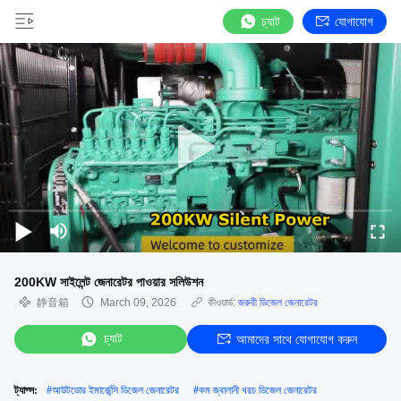
চ্যাট
যোগাযোগ
200KW সাইলেন্ট জেনারেটর পাওয়ার সলিউশন
静音箱
March 09, 2026
কীওয়ার্ড:
জরুরী ডিজেল জেনারেটর
চ্যাট
আমাদের সাথে যোগাযোগ করুন
ট্যাগ্স:
#
আউটডোর ইমার্জেন্সি ডিজেল জেনারেটর
#
কম জ্বালানী খরচ ডিজেল জেনারেটর