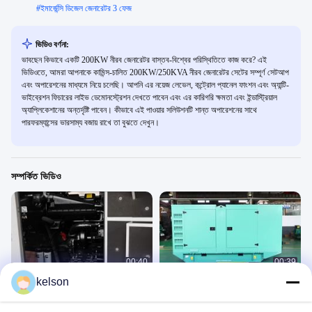
#
ইমার্জেন্সি ডিজেল জেনারেটর 3 ফেজ
ভিডিও বর্ণনা:
ভাবছেন কিভাবে একটি 200KW নীরব জেনারেটর বাস্তব-বিশ্বের পরিস্থিতিতে কাজ করে? এই
ভিডিওতে, আমরা আপনাকে কামিন্স-চালিত 200KW/250KVA নীরব জেনারেটর সেটের সম্পূর্ণ সেটআপ
এবং অপারেশনের মাধ্যমে নিয়ে চলেছি। আপনি এর নয়েজ লেভেল, কন্ট্রোল প্যানেল ফাংশন এবং অ্যান্টি-
ভাইব্রেশন ফিচারের লাইভ ডেমোনস্ট্রেশন দেখতে পাবেন এবং এর কারিগরি ক্ষমতা এবং ইন্ডাস্ট্রিয়াল
অ্যাপ্লিকেশানের অন্তর্দৃষ্টি পাবেন। কীভাবে এই পাওয়ার সলিউশনটি শান্ত অপারেশনের সাথে
পারফরম্যান্সের ভারসাম্য বজায় রাখে তা বুঝতে দেখুন।
সম্পর্কিত ভিডিও
00:40
00:39
kelson
সাইলেন্ট ডিজেল জেনারেটর সাদা রঙ
নীরব সবুজ ডিজেল জেনারেটর পাওয়ার
静音箱
静音箱
April 13, 2026
April 13, 2026